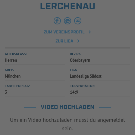
LERCHENAU
INFOTHEK
SPIELPLUS
ZUM VEREINSPROFIL
ZUR LIGA
ALTERSKLASSE
BEZIRK
Herren
Oberbayern
KREIS
LIGA
München
Landesliga Südost
TABELLENPLATZ
TORVERHÄLTNIS
3
14:9
VIDEO HOCHLADEN
Um ein Video hochzuladen musst du angemeldet
sein.