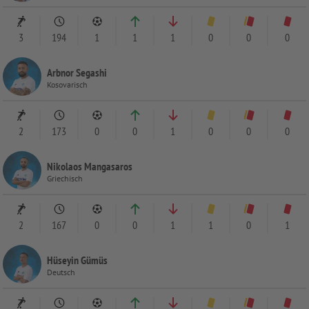
3
194
1
1
1
0
0
0
Arbnor Segashi
Kosovarisch
2
173
0
0
1
0
0
0
Nikolaos Mangasaros
Griechisch
2
167
0
0
1
1
0
1
Hüseyin Gümüs
Deutsch