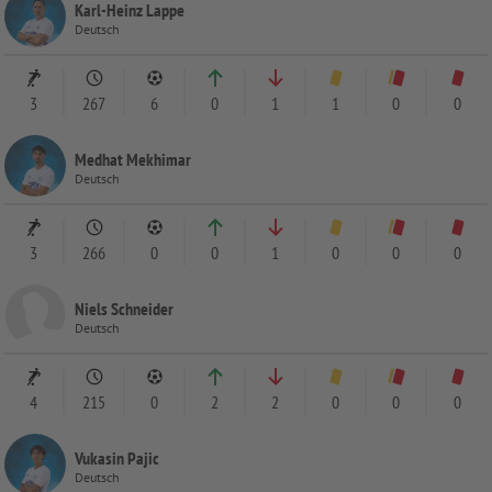
Karl-Heinz Lappe
Deutsch
3
267
6
0
1
1
0
0
Medhat Mekhimar
Deutsch
3
266
0
0
1
0
0
0
Niels Schneider
Deutsch
4
215
0
2
2
0
0
0
Vukasin Pajic
Deutsch