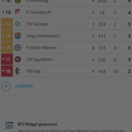
FC Moosinning
12.
4
10:10
0
4
FC Schwabing M.
13.
4
7:8
-1
4
TSV Grünwald
14.
3
10:8
2
3
SpVgg Unterhaching 2
15.
3
4:11
-7
3
FC Wacker München
16.
4
5:13
-8
3
SSV Eggenfelden
17.
4
2:10
-8
3
TSV Kastl
18.
4
4:14
-10
3
LEGENDE
BFV-Widget generieren
Aktuelle Ansicht als Widget auf Ihre Website? Ganz einfach mit den