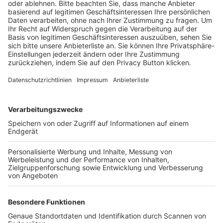
BFV-Geschäftsstellen
Trainerbörse
Login SpielPlus
FOLGE DEM BFV
TOP-VEREINE
TOP-PARTNER