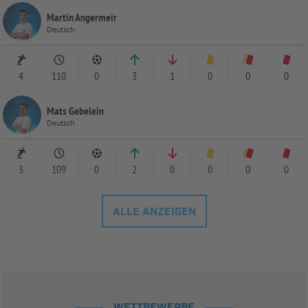
Martin Angermeir
Deutsch
4
110
0
3
1
0
0
0
Mats Gebelein
Deutsch
3
109
0
2
0
0
0
0
ALLE ANZEIGEN
WETTBEWERBE