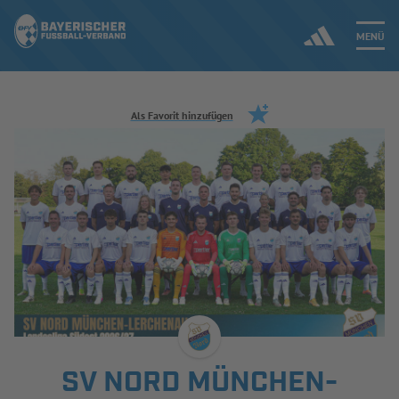
MENÜ
Jetzt einloggen
Als Favorit hinzufügen
ERGEBNISSE & WETTBEWERBE
NEUIGKEITEN
SPIELBETRIEB & VERBANDSLEBEN
AUSBILDUNG & FÖRDERUNG
DER VERBAND
SV NORD MÜNCHEN-