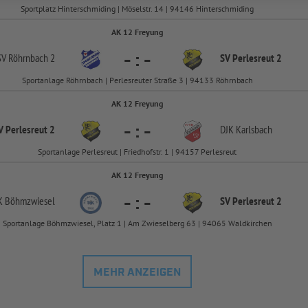
Sportplatz Hinterschmiding | Möselstr. 14 | 94146 Hinterschmiding
AK 12 Freyung
-
:
-
SV Röhrnbach 2
SV Perlesreut 2
Sportanlage Röhrnbach | Perlesreuter Straße 3 | 94133 Röhrnbach
AK 12 Freyung
-
:
-
V Perlesreut 2
DJK Karlsbach
Sportanlage Perlesreut | Friedhofstr. 1 | 94157 Perlesreut
AK 12 Freyung
-
:
-
K Böhmzwiesel
SV Perlesreut 2
Sportanlage Böhmzwiesel, Platz 1 | Am Zwieselberg 63 | 94065 Waldkirchen
MEHR ANZEIGEN