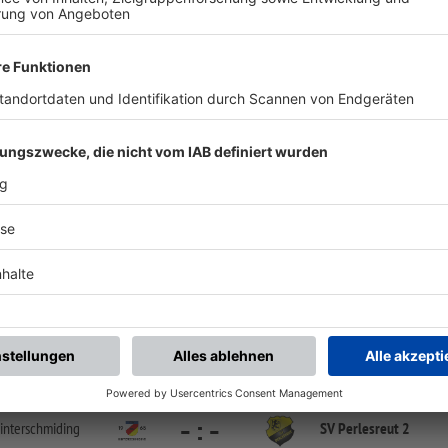
chste Spiele
Letzte Spiele
Kompletter Spielplan
AK 12 Freyung
-
:
-
V Perlesreut 2
TSV Ringelai
Sportanlage Perlesreut | Friedhofstr. 1 | 94157 Perlesreut
AK 12 Freyung
-
:
-
interschmiding
SV Perlesreut 2