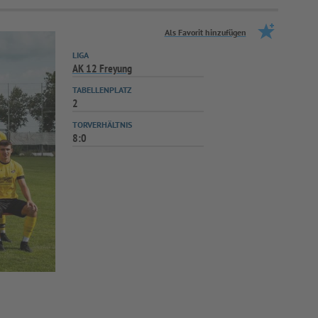
Als Favorit hinzufügen
LIGA
AK 12 Freyung
TABELLENPLATZ
2
TORVERHÄLTNIS
8:0