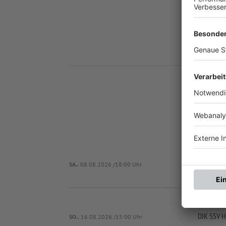
Nä
S
SA..
08.08.2026 /18:00 Uhr
DJK SSV H
SO..
16.08.2026 /15:00 Uhr