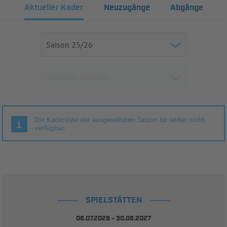
Aktueller Kader
Neuzugänge
Abgänge
Die Kaderliste der ausgewählten Saison ist leider nicht
verfügbar.
SPIELSTÄTTEN
06.07.2026 - 30.06.2027