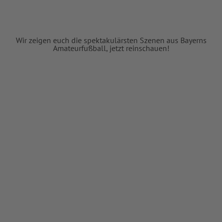
Wir zeigen euch die spektakulärsten Szenen aus Bayerns
Amateurfußball, jetzt reinschauen!