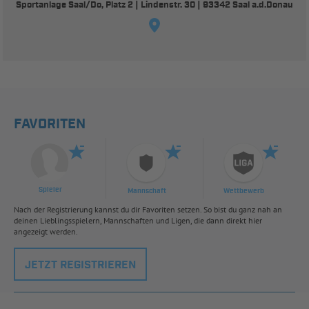
Sportanlage Saal/Do, Platz 2 | Lindenstr. 30 | 93342 Saal a.d.Donau
FAVORITEN
Spieler
Mannschaft
Wettbewerb
Nach der Registrierung kannst du dir Favoriten setzen. So bist du ganz nah an
deinen Lieblingsspielern, Mannschaften und Ligen, die dann direkt hier
angezeigt werden.
JETZT REGISTRIEREN