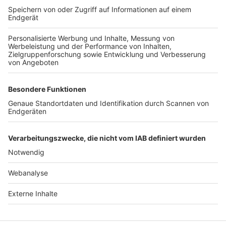
TOP-VEREINE
TOP-PARTNER
SFV
DFB
UEFA
FIFA
Nutzungsbedingungen
Datenschutz
Impressum