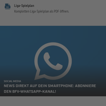
Liga-Spielplan
Kompletten Liga-Spielplan als PDF öffnen.
SOCIAL MEDIA
NEWS DIREKT AUF DEIN SMARTPHONE: ABONNIERE
DEN BFV-WHATSAPP-KANAL!