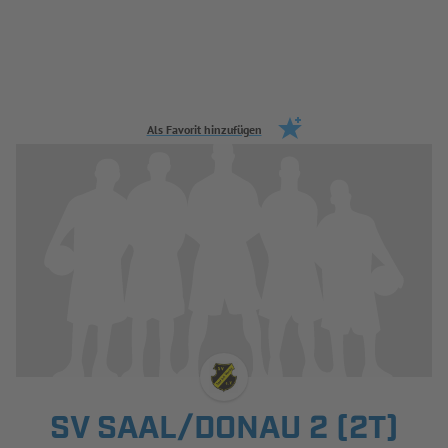
Jetzt einloggen
ERGEBNISSE & WETTBEWERBE
Als Favorit hinzufügen
NEUIGKEITEN
SPIELBETRIEB & VERBANDSLEBEN
AUSBILDUNG & FÖRDERUNG
DER VERBAND
INFOTHEK
SPIELPLUS
SV SAAL/DONAU 2 (2T)