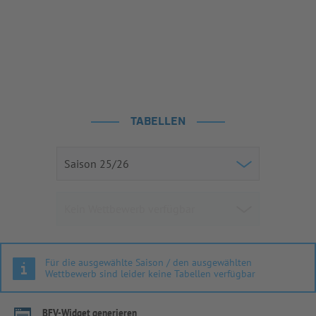
TABELLEN
Für die ausgewählte Saison / den ausgewählten
Wettbewerb sind leider keine Tabellen verfügbar
BFV-Widget generieren