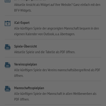
Aktuelle Ansicht als Widget auf Ihre Website? Ganz einfach mit den
BFV-Widgets.
iCal-Export
Alle künftigen Spiele der angezeigten Mannschaft bequem in den
eigenen Kalender von Outlook, u.a. übertragen.
Spiele-Übersicht
Aktuelle Spiele und die Tabelle als PDF öffnen.
Vereinsspielplan
Alle künftigen Spiele des Vereins mannschaftsübergreifend als PDF
öffnen.
Mannschaftsspielplan
Alle künftigen Spiele der Mannschaft in allen Wettbewerben als
PDF öffnen.