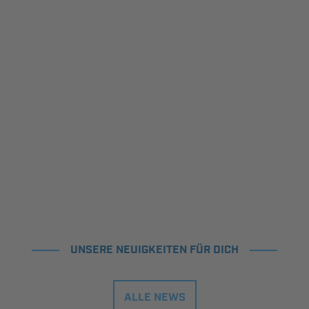
UNSERE NEUIGKEITEN FÜR DICH
ALLE NEWS