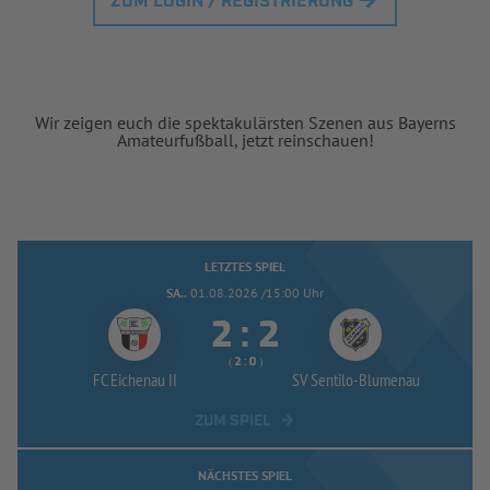
ZUM LOGIN / REGISTRIERUNG
Wir zeigen euch die spektakulärsten Szenen aus Bayerns
Amateurfußball, jetzt reinschauen!
LETZTES SPIEL
SA..
01.08.2026 /15:00 Uhr


:
( 
 )
:
FC Eichenau II
SV Sentilo-
Blumenau
ZUM SPIEL
NÄCHSTES SPIEL