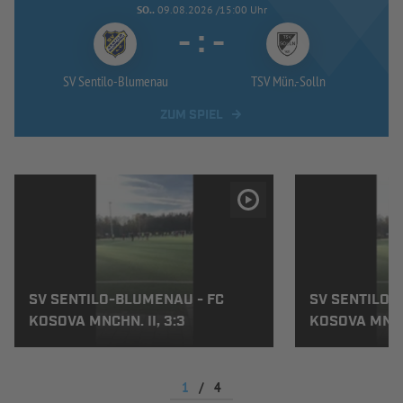
SO..
09.08.2026 /15:00 Uhr
-
:
-
SV Sentilo-
Blumenau
TSV Mün.-
Solln
ZUM SPIEL
SV SENTILO-BLUMENAU - FC
SV SENTILO-
KOSOVA MNCHN. II, 3:3
KOSOVA MNCHN
1
/
4