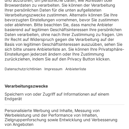
Trainerausbildung
Schulungsangebot Vereinsmitarbeiter
BFV-Geschäftsstellen
Trainerbörse
Login SpielPlus
FOLGE DEM BFV
TOP-VEREINE