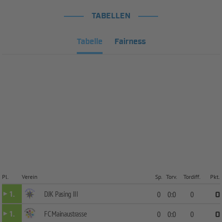
TABELLEN
Tabelle
Fairness
Pl.
Verein
Sp.
Torv.
Tordiff.
Pkt.
DJK Pasing III
1.
0
0:0
0
0
FC Mainaustrasse
1.
0
0:0
0
0