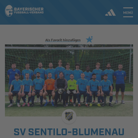
MENÜ
Jetzt einloggen
Als Favorit hinzufügen
ERGEBNISSE & WETTBEWERBE
NEUIGKEITEN
SPIELBETRIEB & VERBANDSLEBEN
AUSBILDUNG & FÖRDERUNG
DER VERBAND
SV SENTILO-BLUMENAU