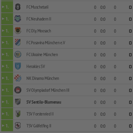
FC Muschetarii
1.
0
0:0
0
0
FC Neuhadern II
1.
0
0:0
0
0
FC Oly. Moosach
1.
0
0:0
0
0
FC Posavina München e.V
1.
0
0:0
0
0
FC Ukraine München
1.
0
0:0
0
0
Herakles SV
1.
0
0:0
0
0
NK Dinamo München
1.
0
0:0
0
0
SV Olympiadorf München III
1.
0
0:0
0
0
SV Sentilo-Blumenau
1.
0
0:0
0
0
TSV Forstenried II
1.
0
0:0
0
0
TSV Gräfelfing II
1.
0
0:0
0
0