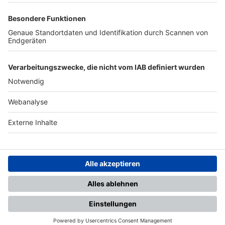
TOP-PARTNER
SFV
DFB
UEFA
FIFA
Nutzungsbedingungen
Datenschutz
Impressum