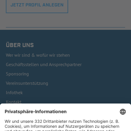
JETZT PROFIL ANLEGEN
ÜBER UNS
Wer wir sind & wofür wir stehen
Geschäftsstellen und Ansprechpartner
Sponsoring
Vereinsunterstützung
Infothek
Kontakt
HÄUFIG BESUCHTE SEITEN
Pässe und Vereinswechsel