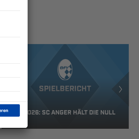
15.03.2026: SC ANGER HÄLT DIE NULL
FEST