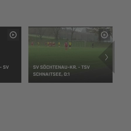
- SV
SV SÖCHTENAU-KR. - TSV
SV
SCHNAITSEE, 0:1
SC