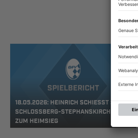
18.05.2026: HEINRICH SCHIESST SV S
CHLOSSBERG-STEPHANSKIRCHEN ZU
M HEIMSIEG