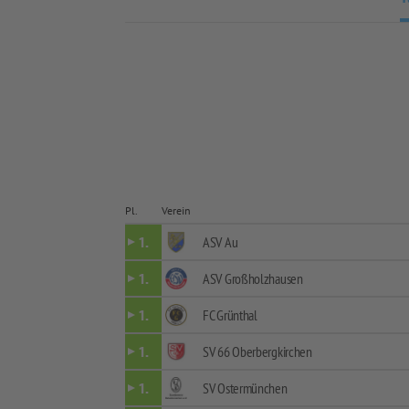
Pl.
Verein
ASV Au
1.
ASV Großholzhausen
1.
FC Grünthal
1.
SV 66 Oberbergkirchen
1.
SV Ostermünchen
1.