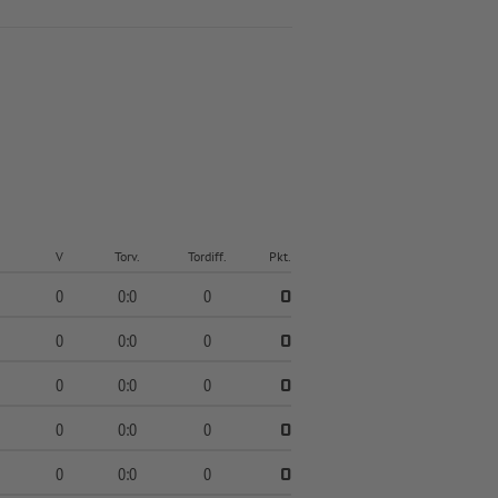
V
Torv.
Tordiff.
Pkt.
0
0:0
0
0
0
0:0
0
0
0
0:0
0
0
0
0:0
0
0
0
0:0
0
0