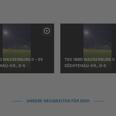
0 WASSERBURG II - SV
TSV 1880 WASSERBURG II 
AU-KR., 0-5
SÖCHTENAU-KR., 0-5
UNSERE NEUIGKEITEN FÜR DICH