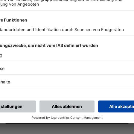
SPIELBERICHTE
23.03.2026: TUS PRIEN JUBELT BEI SV
SÖCHTENAU-KR.