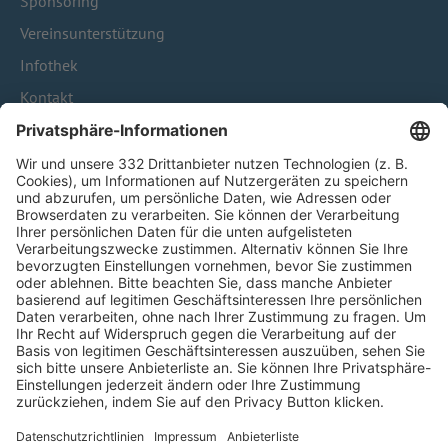
Sponsoring
Vereinsunterstützung
Infothek
Kontakt
HÄUFIG BESUCHTE SEITEN
Pässe und Vereinswechsel
Trainerausbildung
Schulungsangebot Vereinsmitarbeiter
BFV-Geschäftsstellen
Trainerbörse
Login SpielPlus
FOLGE DEM BFV