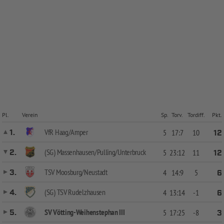
Pl.
Verein
Sp.
Torv.
Tordiff.
Pkt.
VfR Haag/Amper
1.
5
17:7
10
12
(SG) Massenhausen/Pulling/Unterbruck
2.
5
23:12
11
12
TSV Moosburg/Neustadt
3.
4
14:9
5
6
(SG) TSV Rudelzhausen
4.
4
13:14
-1
6
SV Vötting-Weihenstephan III
5.
5
17:25
-8
3