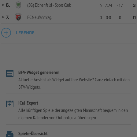
(SG) Eichenfeld - Sport Club
6.
5
7:24
-17
3
FC Neufahrn zg.
7.
0
0:0
0
0
LEGENDE
BFV-Widget generieren
Aktuelle Ansicht als Widget auf Ihre Website? Ganz einfach mit den
BFV-Widgets.
iCal-Export
Alle künftigen Spiele der angezeigten Mannschaft bequem in den
eigenen Kalender von Outlook, u.a. übertragen.
Spiele-Übersicht