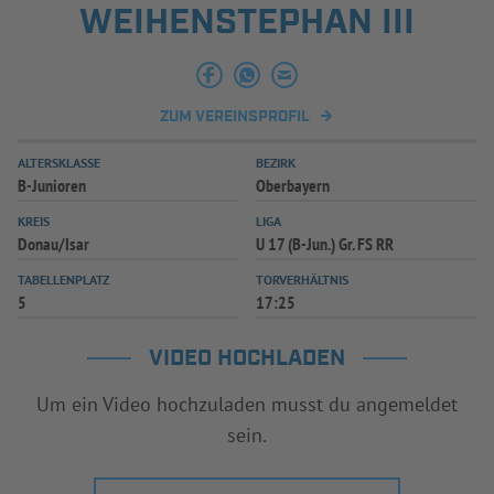
WEIHENSTEPHAN III
ZUM VEREINSPROFIL
ALTERSKLASSE
BEZIRK
B-Junioren
Oberbayern
KREIS
LIGA
Donau/Isar
U 17 (B-Jun.) Gr. FS RR
TABELLENPLATZ
TORVERHÄLTNIS
5
17:25
VIDEO HOCHLADEN
Um ein Video hochzuladen musst du angemeldet
sein.