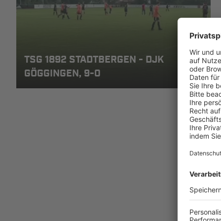
TSG 1892 STADTBERGEN - DJK
GÖGGINGEN, 9-0