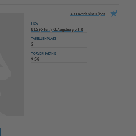
Als Favorit hinzufügen
LIGA
U15 (C-Jun.) KL Augsburg 3 HR
TABELLENPLATZ
5
TORVERHÄLTNIS
9:38
N