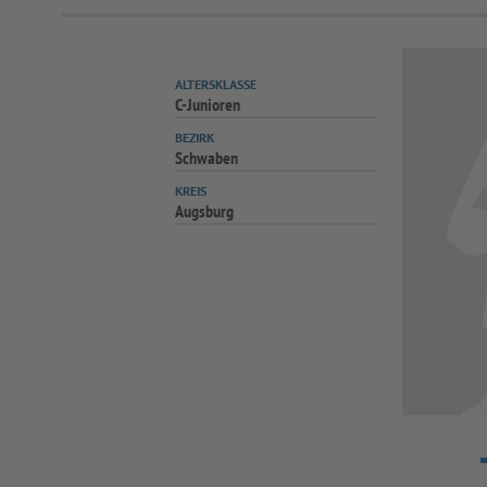
ALTERSKLASSE
C-Junioren
BEZIRK
Schwaben
KREIS
Augsburg