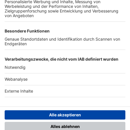
TOP-PARTNER
SFV
DFB
UEFA
FIFA
Nutzungsbedingungen
Datenschutz
Impressum