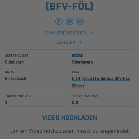
(BFV-FÖL)
INFOTHEK
SPIELPLUS
ZUM VEREINSPROFIL
ZUR LIGA
ALTERSKLASSE
BEZIRK
C-Junioren
Oberbayern
KREIS
LIGA
Inn/Salzach
U 14 (C-Jun.) Förderliga BFV-NLZ
Südost
TABELLENPLATZ
TORVERHÄLTNIS
1
0:0
VIDEO HOCHLADEN
Um ein Video hochzuladen musst du angemeldet