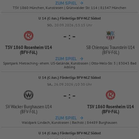
ZUM SPIEL
TSV 1860 München, Kunstrasen | Grünwalder Str. 114 | 81547 München
U 14 (C-Jun.) Förderliga BFV-NLZ Südost
SO..
20.09.2026 /13:15 Uhr
-
:
-
TSV 1860 Rosenheim U14
SB Chiemgau Traunstein U14
(BFV-
FöL)
(BFV-
FöL)
ZUM SPIEL
Sportpark Mietraching - ehem. US-Gelände, Kunstrasen | Otto-Wels-Str. 3 | 83043 Bad
Aibling
U 14 (C-Jun.) Förderliga BFV-NLZ Südost
SA..
26.09.2026 /10:30 Uhr
-
:
-
SV Wacker Burghausen U14
TSV 1860 Rosenheim U14
(BFV-
FöL)
(BFV-
FöL)
ZUM SPIEL
Waldpark Lindach, Kunstrasen | Bachstr. | 84489 Burghausen
U 14 (C-Jun.) Förderliga BFV-NLZ Südost