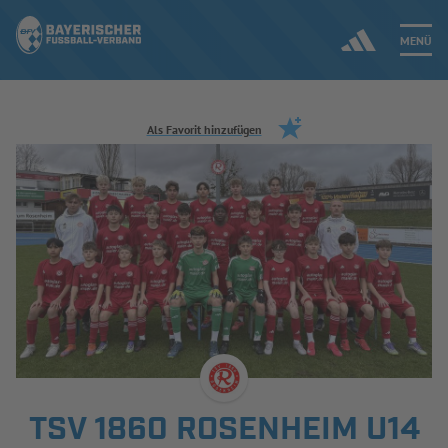
MENÜ
Jetzt einloggen
Als Favorit hinzufügen
ERGEBNISSE & WETTBEWERBE
NEUIGKEITEN
SPIELBETRIEB & VERBANDSLEBEN
AUSBILDUNG & FÖRDERUNG
DER VERBAND
TSV 1860 ROSENHEIM U14