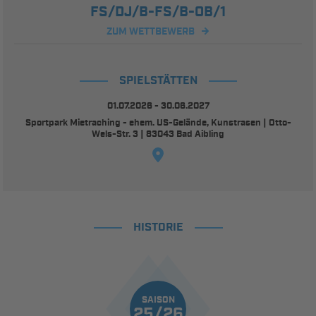
FS/DJ/B-FS/B-OB/1
ZUM WETTBEWERB
SPIELSTÄTTEN
01.07.2026 - 30.06.2027
Sportpark Mietraching - ehem. US-Gelände, Kunstrasen | Otto-
Wels-Str. 3 | 83043 Bad Aibling
HISTORIE
SAISON
25/26