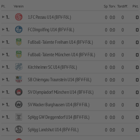
Pl.
Verein
Sp.
Torv.
Tordiff.
Pkt.
1.FC Passau U14 (BFV-FöL)
1.
0
0:0
0
0
FC Dingolfing U14 (BFV-FöL)
1.
0
0:0
0
0
Fußball-Talente Freiham U14 (BFV-FöL)
1.
0
0:0
0
0
Fußball-Talente München U14 (BFV-FöL)
1.
0
0:0
0
0
Kirchheimer SC U14 (BFV-FöL)
1.
0
0:0
0
0
SB Chiemgau Traunstein U14 (BFV-FöL)
1.
0
0:0
0
0
SV Olympiadorf München U14 (BFV-FöL)
1.
0
0:0
0
0
SV Wacker Burghausen U14 (BFV-FöL)
1.
0
0:0
0
0
SpVgg GW Deggendorf U14 (BFV-FöL)
1.
0
0:0
0
0
SpVgg Landshut U14 (BFV-FöL)
1.
0
0:0
0
0