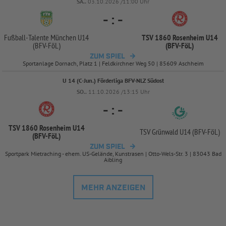
SA..
03.10.2026 /11:00 Uhr
-
:
-
Fußball-
Talente München U14
TSV 1860 Rosenheim U14
(BFV-
FöL)
(BFV-
FöL)
ZUM SPIEL
Sportanlage Dornach, Platz 1 | Feldkirchner Weg 50 | 85609 Aschheim
U 14 (C-Jun.) Förderliga BFV-NLZ Südost
SO..
11.10.2026 /13:15 Uhr
-
:
-
TSV 1860 Rosenheim U14
TSV Grünwald U14 (BFV-
FöL)
(BFV-
FöL)
ZUM SPIEL
Sportpark Mietraching - ehem. US-Gelände, Kunstrasen | Otto-Wels-Str. 3 | 83043 Bad
Aibling
MEHR ANZEIGEN