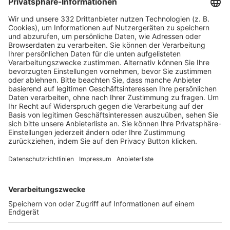
HÄUFIG BESUCHTE SEITEN
Pässe und Vereinswechsel
Trainerausbildung
Schulungsangebot Vereinsmitarbeiter
BFV-Geschäftsstellen
Trainerbörse
Login SpielPlus
FOLGE DEM BFV
TOP-VEREINE