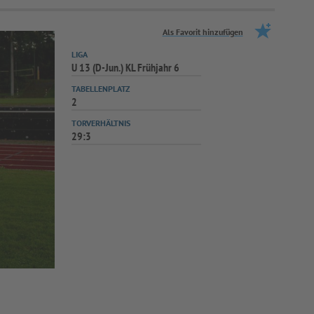
Als Favorit hinzufügen
LIGA
U 13 (D-Jun.) KL Frühjahr 6
TABELLENPLATZ
2
TORVERHÄLTNIS
29:3