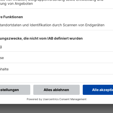
chste Spiele
Letzte Spiele
Kompletter Spielplan
piele.