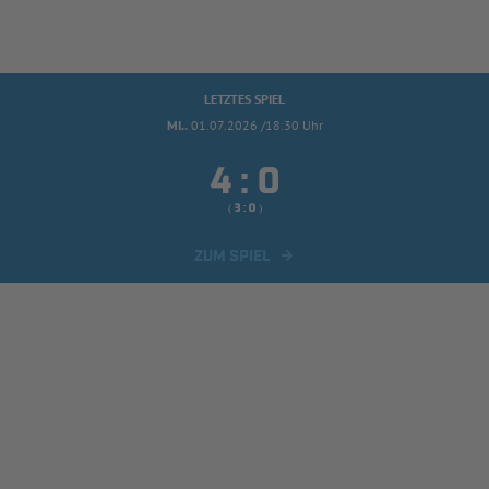
LETZTES SPIEL
MI..
01.07.2026 /18:30 Uhr


:
( 
 )
:
ZUM SPIEL