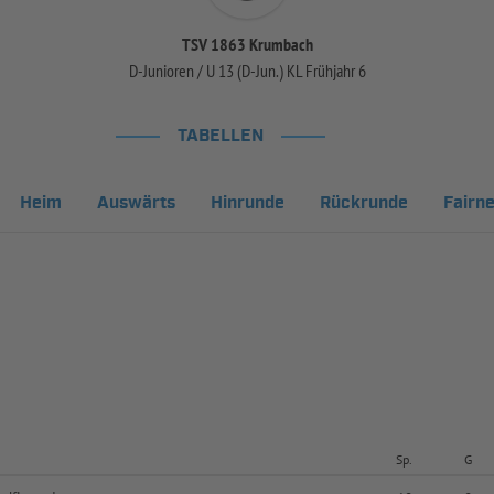
TSV 1863 Krumbach
D-Junioren / U 13 (D-Jun.) KL Frühjahr 6
TABELLEN
Heim
Auswärts
Hinrunde
Rückrunde
Fairn
Sp.
G