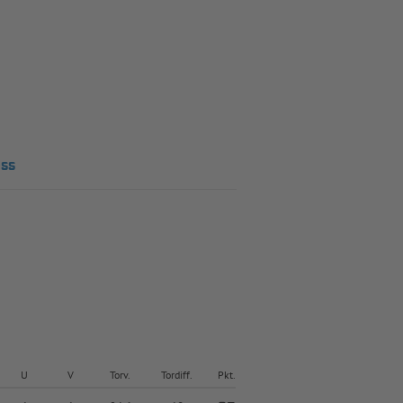
ess
U
V
Torv.
Tordiff.
Pkt.