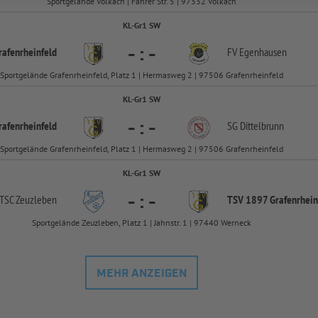
Sportgelände Volkach | Fahrer Str. 5 | 97332 Volkach
KL-Gr1 SW
-
:
-
afenrheinfeld
FV Egenhausen
Sportgelände Grafenrheinfeld, Platz 1 | Hermasweg 2 | 97506 Grafenrheinfeld
KL-Gr1 SW
-
:
-
afenrheinfeld
SG Dittelbrunn
Sportgelände Grafenrheinfeld, Platz 1 | Hermasweg 2 | 97506 Grafenrheinfeld
KL-Gr1 SW
-
:
-
TSC Zeuzleben
TSV 1897 Grafenrhein
Sportgelände Zeuzleben, Platz 1 | Jahnstr. 1 | 97440 Werneck
MEHR ANZEIGEN