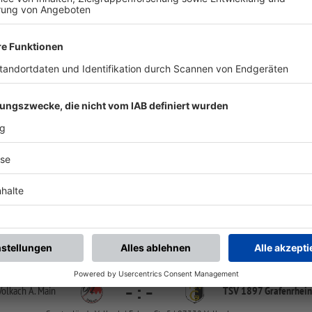
chste Spiele
Letzte Spiele
Kompletter Spielplan
KL-Gr1 SW
-
:
-
afenrheinfeld
(SG 1) DJK Altbessinge
Sportgelände Grafenrheinfeld, Platz 1 | Hermasweg 2 | 97506 Grafenrheinfeld
KL-Gr1 SW
-
:
-
Volkach A. Main
TSV 1897 Grafenrhein