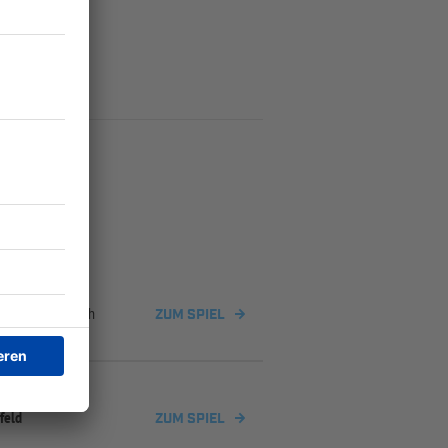
n/
TSV Gauaschach
ZUM SPIEL
feld
ZUM SPIEL