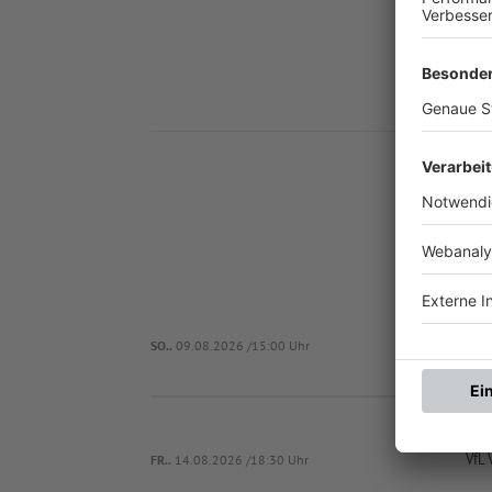
Nä
TSV 1897 Gr
SO..
09.08.2026 /15:00 Uhr
VfL 
FR..
14.08.2026 /18:30 Uhr