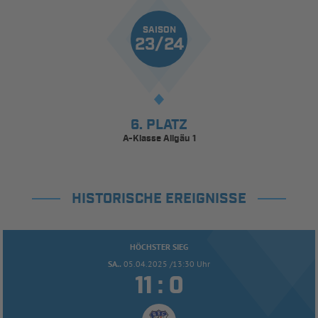
SAISON
23/24
6. PLATZ
A-Klasse Allgäu 1
HISTORISCHE EREIGNISSE
HÖCHSTER SIEG
SA..
05.04.2025 /13:30 Uhr


: