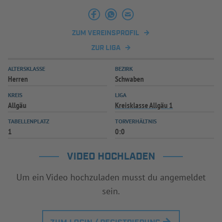
INFOTHEK
SPIELPLUS
ZUM VEREINSPROFIL
ZUR LIGA
ALTERSKLASSE
BEZIRK
Herren
Schwaben
KREIS
LIGA
Allgäu
Kreisklasse Allgäu 1
TABELLENPLATZ
TORVERHÄLTNIS
1
0:0
VIDEO HOCHLADEN
Um ein Video hochzuladen musst du angemeldet
sein.