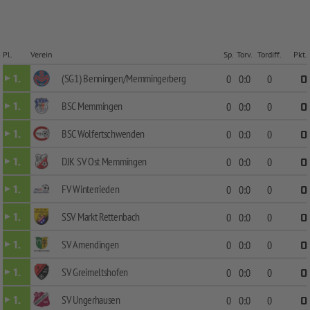
Pl.
Verein
Sp.
Torv.
Tordiff.
Pkt.
(SG1) Benningen/Memmingerberg
1.
0
0:0
0
0
BSC Memmingen
1.
0
0:0
0
0
BSC Wolfertschwenden
1.
0
0:0
0
0
DJK SV Ost Memmingen
1.
0
0:0
0
0
FV Winterrieden
1.
0
0:0
0
0
SSV Markt Rettenbach
1.
0
0:0
0
0
SV Amendingen
1.
0
0:0
0
0
SV Greimeltshofen
1.
0
0:0
0
0
SV Ungerhausen
1.
0
0:0
0
0