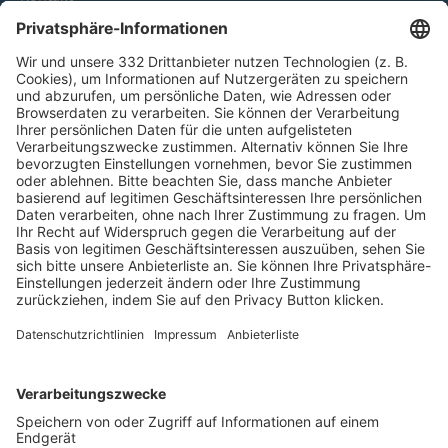
HÄUFIG BESUCHTE SEITEN
Pässe und Vereinswechsel
Trainerausbildung
Schulungsangebot Vereinsmitarbeiter
BFV-Geschäftsstellen
Trainerbörse
Login SpielPlus
FOLGE DEM BFV
TOP-VEREINE