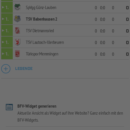
SpVgg Günz-Lauben
1.
0
0:0
0
0
TSV Babenhausen 2
1.
0
0:0
0
0
TSV Dietmannsried
1.
0
0:0
0
0
TSV Lautrach-Illerbeuren
1.
0
0:0
0
0
Türkspor Memmingen
1.
0
0:0
0
0
LEGENDE
BFV-Widget generieren
Aktuelle Ansicht als Widget auf Ihre Website? Ganz einfach mit den
BFV-Widgets.