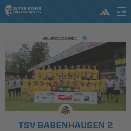
MENÜ
Jetzt einloggen
Als Favorit hinzufügen
ERGEBNISSE & WETTBEWERBE
NEUIGKEITEN
SPIELBETRIEB & VERBANDSLEBEN
AUSBILDUNG & FÖRDERUNG
DER VERBAND
TSV BABENHAUSEN 2