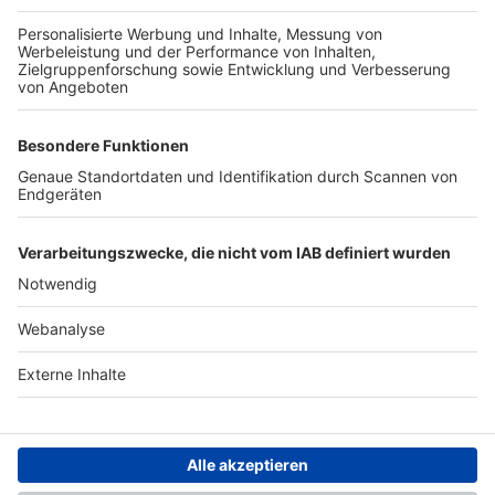
TOP-PARTNER
SFV
DFB
UEFA
FIFA
Nutzungsbedingungen
Datenschutz
Impressum