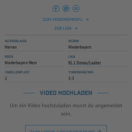
INFOTHEK
SPIELPLUS
ZUM VEREINSPROFIL
ZUR LIGA
ALTERSKLASSE
BEZIRK
Herren
Niederbayern
KREIS
LIGA
Niederbayern West
KL 1 Donau/Laaber
TABELLENPLATZ
TORVERHÄLTNIS
2
5:3
VIDEO HOCHLADEN
Um ein Video hochzuladen musst du angemeldet
sein.