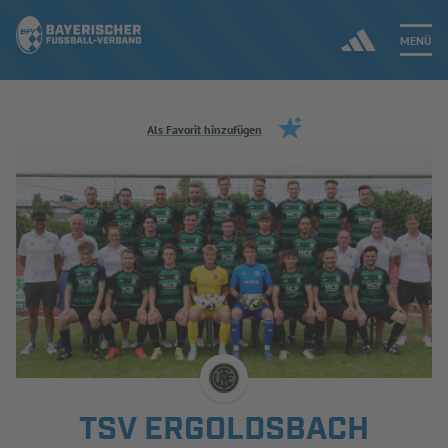
MENÜ
Jetzt einloggen
Als Favorit hinzufügen
ERGEBNISSE & WETTBEWERBE
NEUIGKEITEN
SPIELBETRIEB & VERBANDSLEBEN
AUSBILDUNG & FÖRDERUNG
DER VERBAND
TSV ERGOLDSBACH