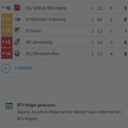
(SG) Sandharl./Bad Gögging
10.
2
2:2
0
3
SG Mallersdorf-Grafentraub.
11.
2
0:0
0
2
SV Sallach
12.
2
1:2
-1
1
VfR Laberweinting
13.
2
1:4
-3
0
(SG) Offenstetten/Rohr
14.
2
1:5
-4
0
LEGENDE
BFV-Widget generieren
Aktuelle Ansicht als Widget auf Ihre Website? Ganz einfach mit den
BFV-Widgets.