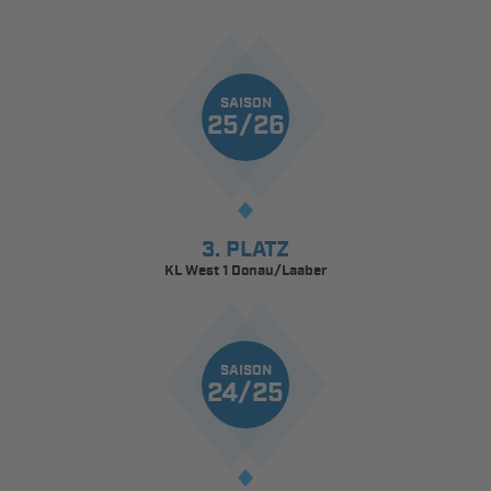
SAISON
25/26
3. PLATZ
KL West 1 Donau/Laaber
SAISON
24/25