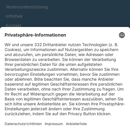
Vereinsunterstützung
Infothek
Kontakt
HÄUFIG BESUCHTE SEITEN
Pässe und Vereinswechsel
Trainerausbildung
Schulungsangebot Vereinsmitarbeiter
BFV-Geschäftsstellen
Trainerbörse
Login SpielPlus
FOLGE DEM BFV