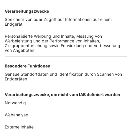
TOP-VEREINE
TOP-PARTNER
SFV
DFB
UEFA
FIFA
Nutzungsbedingungen
Datenschutz
Impressum