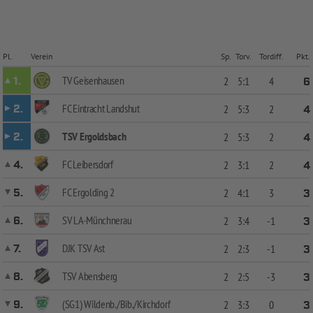
Pl.
Verein
Sp.
Torv.
Tordiff.
Pkt.
TV Geisenhausen
1.
2
5:1
4
6
FC Eintracht Landshut
2.
2
5:3
2
4
TSV Ergoldsbach
2.
2
5:3
2
4
FC Leibersdorf
4.
2
3:1
2
4
FC Ergolding 2
5.
2
4:1
3
3
SV LA-Münchnerau
6.
2
3:4
-1
3
DJK TSV Ast
7.
2
2:3
-1
3
TSV Abensberg
8.
2
2:5
-3
3
(SG1) Wildenb./Bib./Kirchdorf
9.
2
3:3
0
3