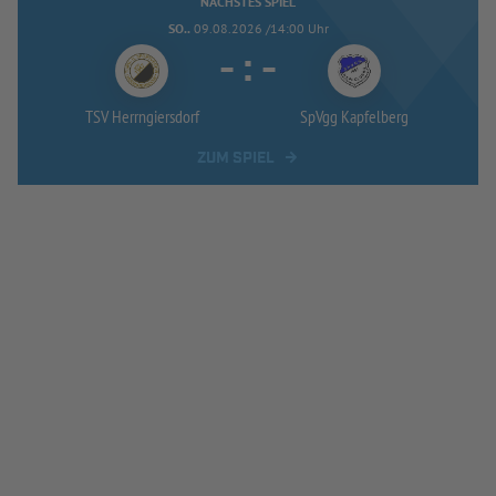
NÄCHSTES SPIEL
SO..
09.08.2026 /14:00 Uhr
-
:
-
TSV Herrngiersdorf
SpVgg Kapfelberg
ZUM SPIEL