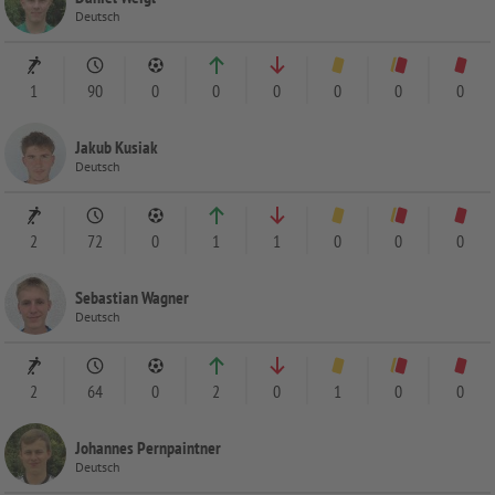
Deutsch
1
90
0
0
0
0
0
0
Jakub Kusiak
Deutsch
2
72
0
1
1
0
0
0
Sebastian Wagner
Deutsch
2
64
0
2
0
1
0
0
Johannes Pernpaintner
Deutsch