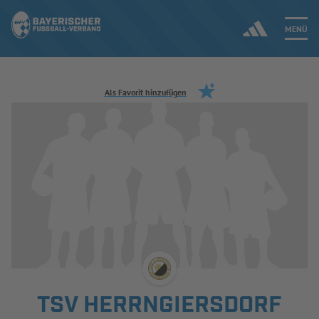
MENÜ
Jetzt einloggen
Als Favorit hinzufügen
ERGEBNISSE & WETTBEWERBE
NEUIGKEITEN
SPIELBETRIEB & VERBANDSLEBEN
AUSBILDUNG & FÖRDERUNG
DER VERBAND
TSV HERRNGIERSDORF