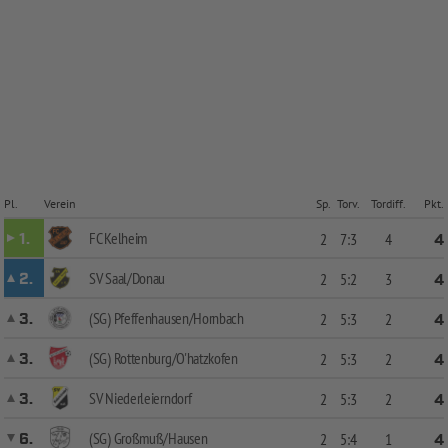
Pl.
Verein
Sp.
Torv.
Tordiff.
Pkt.
FC Kelheim
1.
2
7:3
4
4
SV Saal/Donau
2.
2
5:2
3
4
(SG) Pfeffenhausen/Hornbach
3.
2
5:3
2
4
(SG) Rottenburg/O'hatzkofen
3.
2
5:3
2
4
SV Niederleierndorf
3.
2
5:3
2
4
(SG) Großmuß/Hausen
6.
2
5:4
1
4