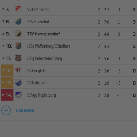
SV Ettenkofen
7.
2
2:3
-1
3
TSV Elsendorf
8.
2
7:6
1
3
TSV Herrngiersdorf
9.
2
4:4
0
3
(SG) Pfaffenberg/O'lindhart
10.
2
4:3
1
3
(SG) Ihrlerstein/Essing
11.
2
5:6
-1
3
SV Lengfeld
12.
2
3:6
-3
0
SV Pattendorf
13.
2
1:6
-5
0
SpVgg Kapfelberg
14.
2
2:8
-6
0
LEGENDE