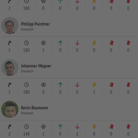
2
180
0
0
0
0
0
0
Philipp Paintner
Deutsch
2
180
2
0
0
0
0
0
Johannes Wagner
Deutsch
2
180
0
0
0
1
0
0
Kevin Baumann
Deutsch
2
148
1
0
1
0
0
0