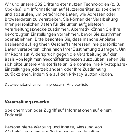
HÄUFIG BESUCHTE SEITEN
Pässe und Vereinswechsel
Trainerausbildung
Schulungsangebot Vereinsmitarbeiter
BFV-Geschäftsstellen
Trainerbörse
Login SpielPlus
FOLGE DEM BFV
TOP-VEREINE