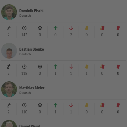
Dominik Fischl
Deutsch
2
143
0
0
2
0
0
0
Bastian Blenke
Deutsch
2
118
0
1
1
1
0
0
Matthias Meier
Deutsch
2
110
0
1
1
0
0
0
Daniel Weigl