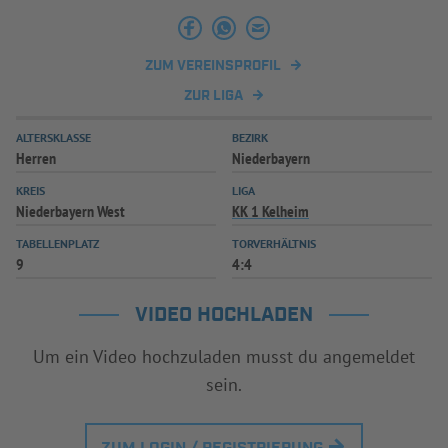
INFOTHEK
SPIELPLUS
ZUM VEREINSPROFIL
ZUR LIGA
ALTERSKLASSE
BEZIRK
Herren
Niederbayern
KREIS
LIGA
Niederbayern West
KK 1 Kelheim
TABELLENPLATZ
TORVERHÄLTNIS
9
4:4
VIDEO HOCHLADEN
Um ein Video hochzuladen musst du angemeldet
sein.