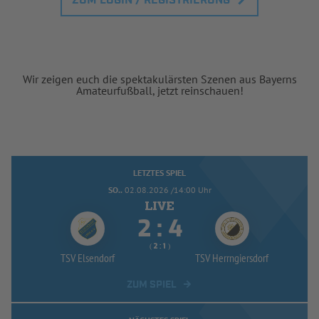
ZUM LOGIN / REGISTRIERUNG
Wir zeigen euch die spektakulärsten Szenen aus Bayerns
Amateurfußball, jetzt reinschauen!
LETZTES SPIEL
SO..
02.08.2026 /14:00 Uhr


:
( 
 )
:
TSV Elsendorf
TSV Herrngiersdorf
ZUM SPIEL