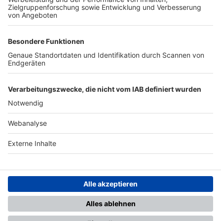
TOP-PARTNER
SFV
DFB
UEFA
FIFA
Nutzungsbedingungen
Datenschutz
Impressum