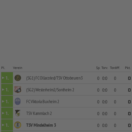
Pl.
Verein
Sp.
Torv.
Tordiff.
Pkt.
(SG1) FC Ollarzried/TSV Ottobeuren3
1.
0
0:0
0
0
(SG2) Westerheim2/Sontheim 2
1.
0
0:0
0
0
FC Viktoria Buxheim 2
1.
0
0:0
0
0
TSV Kammlach 2
1.
0
0:0
0
0
TSV Mindelheim 3
1.
0
0:0
0
0