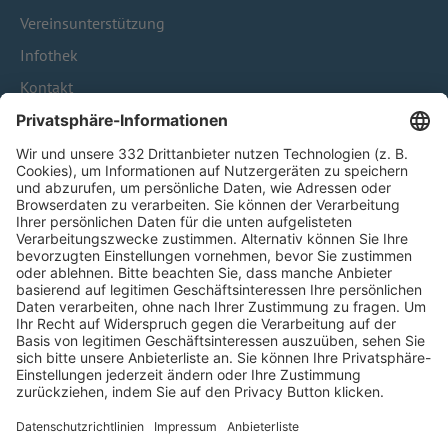
Vereinsunterstützung
Infothek
Kontakt
HÄUFIG BESUCHTE SEITEN
Pässe und Vereinswechsel
Trainerausbildung
Schulungsangebot Vereinsmitarbeiter
BFV-Geschäftsstellen
Trainerbörse
Login SpielPlus
FOLGE DEM BFV