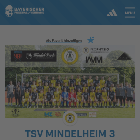
MENÜ
Jetzt einloggen
Als Favorit hinzufügen
ERGEBNISSE & WETTBEWERBE
NEUIGKEITEN
SPIELBETRIEB & VERBANDSLEBEN
AUSBILDUNG & FÖRDERUNG
DER VERBAND
TSV MINDELHEIM 3