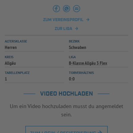
INFOTHEK
SPIELPLUS
ZUM VEREINSPROFIL
ZUR LIGA
ALTERSKLASSE
BEZIRK
Herren
Schwaben
KREIS
LIGA
Allgäu
B-Klasse Allgäu 3 Flex
TABELLENPLATZ
TORVERHÄLTNIS
1
0:0
VIDEO HOCHLADEN
Um ein Video hochzuladen musst du angemeldet
sein.