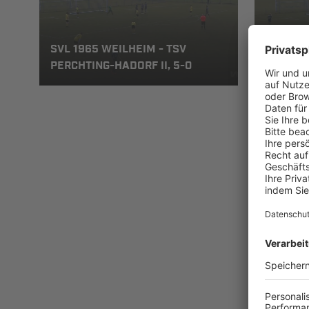
SVL 1965 WEILHEIM - TSV
SVL 196
PERCHTING-HADORF II, 5-0
PERCHTI