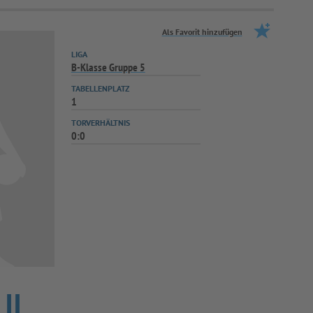
Als Favorit hinzufügen
LIGA
B-Klasse Gruppe 5
TABELLENPLATZ
1
TORVERHÄLTNIS
0:0
II