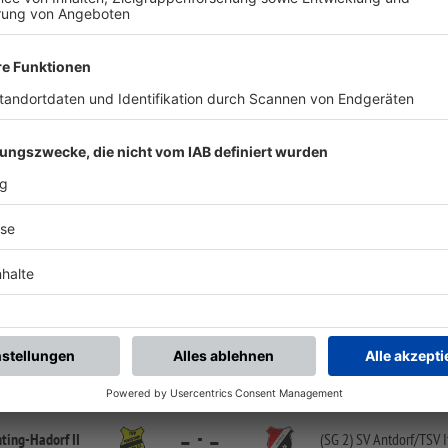
chste Spiele
Letzte Spiele
Kompletter Spielplan
FS/H/K-FS/Z/1
-
:
-
SC Weßling II
TSV Perchting-
Hadorf 
Sportanlage Weßling, Platz 2 | Meilinger Weg 26 | 82234 Weßling
FS/H/K-FS/Z/1
-
:
-
1965 Weilheim
TSV Perchting-
Hadorf 
Sportanlage Zotzenmühlweg, Platz 1 | Zotzenmühlweg | 82362 Weilheim i. OB
B-Klasse Gruppe 5
-
:
-
ting-
Hadorf II
(SG 2) SV Antdorf/
TSV I