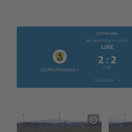
LETZTES SPIEL
SA..
30.05.2026 /13:15 Uhr


:
( 
 )
:
(SG) Pähl/
Wielenbach II
ZUM SPIEL