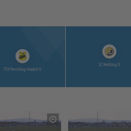
SC Weßling II
TSV Perchting-
Hadorf II