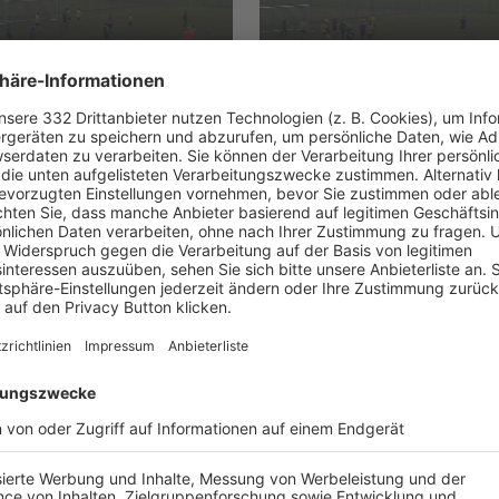
5 WEILHEIM - TSV
SVL 1965 WEILHEIM - TSV
NG-HADORF II, 5-0
PERCHTING-HADORF II, 5-
UNSERE NEUIGKEITEN FÜR DICH
ALLE NEWS