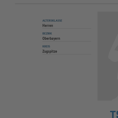
ALTERSKLASSE
Herren
BEZIRK
Oberbayern
KREIS
Zugspitze
T