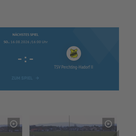
NÄCHSTES SPIEL
SO..
16.08.2026 /16:00 Uhr
-
:
-
TSV Perchting-
Hadorf II
ZUM SPIEL