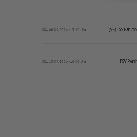
(SG) TSV Pähl/
SV
SO..
06.09.2026 /13:00 Uhr
TSV Perch
SO..
13.09.2026 /16:00 Uhr