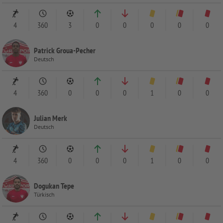
4
360
3
0
0
0
0
0
Patrick Groua-Pecher
Deutsch
4
360
0
0
0
1
0
0
Julian Merk
Deutsch
4
360
0
0
0
1
0
0
Dogukan Tepe
Türkisch