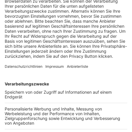
Wer wir sind & wofür wir stehen
Geschäftsstellen und Ansprechpartner
Sponsoring
Vereinsunterstützung
Infothek
Kontakt
HÄUFIG BESUCHTE SEITEN
Pässe und Vereinswechsel
Trainerausbildung
Schulungsangebot Vereinsmitarbeiter
BFV-Geschäftsstellen
Trainerbörse
Login SpielPlus