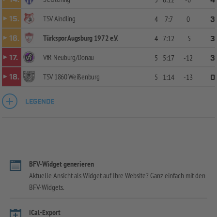
4
TSV Aindling
15.
4
7:7
0
3
Türkspor Augsburg 1972 e.V.
16.
4
7:12
-5
3
VfR Neuburg/Donau
17.
5
5:17
-12
3
TSV 1860 Weißenburg
18.
5
1:14
-13
0
LEGENDE
BFV-Widget generieren
Aktuelle Ansicht als Widget auf Ihre Website? Ganz einfach mit den
BFV-Widgets.
iCal-Export