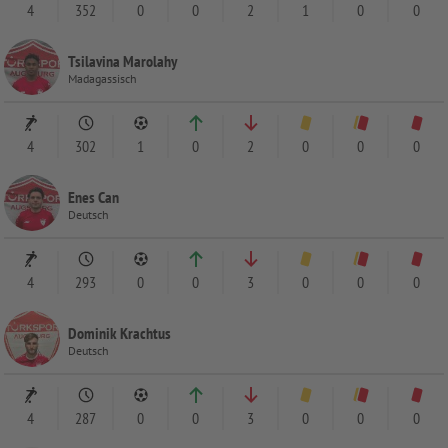
4
352
0
0
2
1
0
0
Tsilavina Marolahy
Madagassisch
4
302
1
0
2
0
0
0
Enes Can
Deutsch
4
293
0
0
3
0
0
0
Dominik Krachtus
Deutsch
4
287
0
0
3
0
0
0