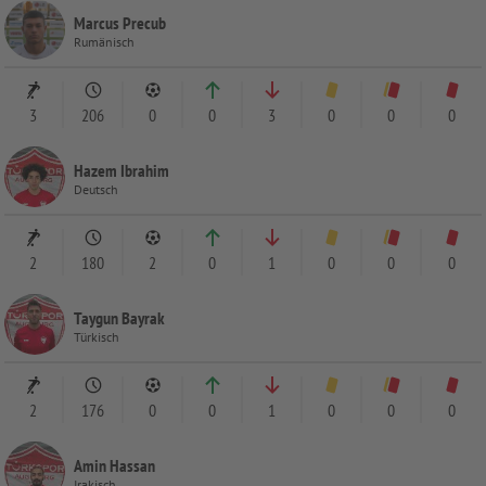
Marcus Precub
Rumänisch
3
206
0
0
3
0
0
0
Hazem Ibrahim
Deutsch
2
180
2
0
1
0
0
0
Taygun Bayrak
Türkisch
2
176
0
0
1
0
0
0
Amin Hassan
Irakisch