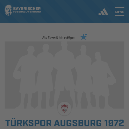
MENÜ
Jetzt einloggen
Als Favorit hinzufügen
ERGEBNISSE & WETTBEWERBE
NEUIGKEITEN
SPIELBETRIEB & VERBANDSLEBEN
AUSBILDUNG & FÖRDERUNG
DER VERBAND
TÜRKSPOR AUGSBURG 1972