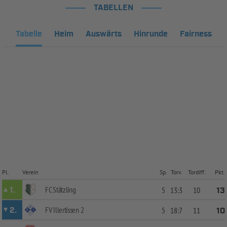
TABELLEN
Tabelle
Heim
Auswärts
Hinrunde
Fairness
Pl.
Verein
Sp.
Torv.
Tordiff.
Pkt.
FC Stätzling
1.
5
13:3
10
13
FV Illertissen 2
2.
5
18:7
11
10