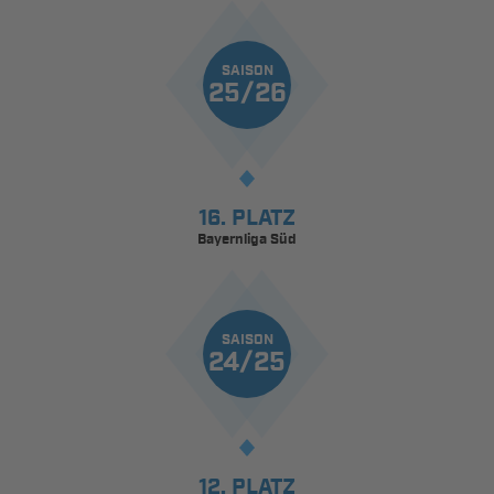
SAISON
25/26
16. PLATZ
Bayernliga Süd
SAISON
24/25
12. PLATZ