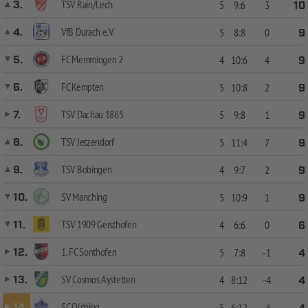
TSV Rain/Lech
3.
5
9:6
3
10
VfB Durach e.V.
4.
5
8:8
0
9
FC Memmingen 2
5.
4
10:6
4
9
FC Kempten
6.
5
10:8
2
9
TSV Dachau 1865
7.
5
9:8
1
9
TSV Jetzendorf
8.
5
11:4
7
9
TSV Bobingen
9.
4
9:7
2
9
SV Manching
10.
5
10:9
1
9
TSV 1909 Gersthofen
11.
4
6:6
0
6
1. FC Sonthofen
12.
5
7:8
-1
4
SV Cosmos Aystetten
13.
4
8:12
-4
4
SC Olching
14.
5
6:12
-6