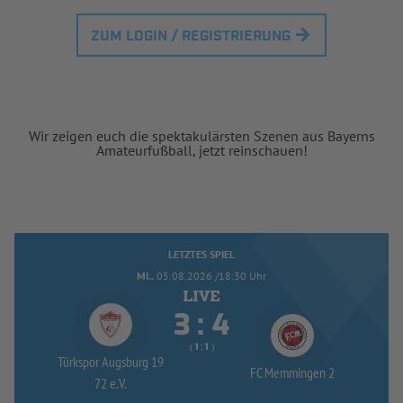
ZUM LOGIN / REGISTRIERUNG
Wir zeigen euch die spektakulärsten Szenen aus Bayerns
Amateurfußball, jetzt reinschauen!
LETZTES SPIEL
MI..
05.08.2026 /18:30 Uhr


:
( 
 )
:
Türkspor Augsburg 19
FC Memmingen 2
72 e.V.