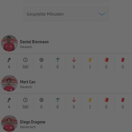
Daniel Biermann
Deutsch
4
360
0
0
0
1
0
0
Mert Can
Deutsch
4
360
0
0
0
1
0
0
Diego Dragone
Italienisch