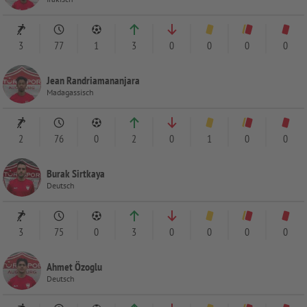
3
77
1
3
0
0
0
0
Jean Randriamananjara
Madagassisch
2
76
0
2
0
1
0
0
Burak Sirtkaya
Deutsch
3
75
0
3
0
0
0
0
Ahmet Özoglu
Deutsch