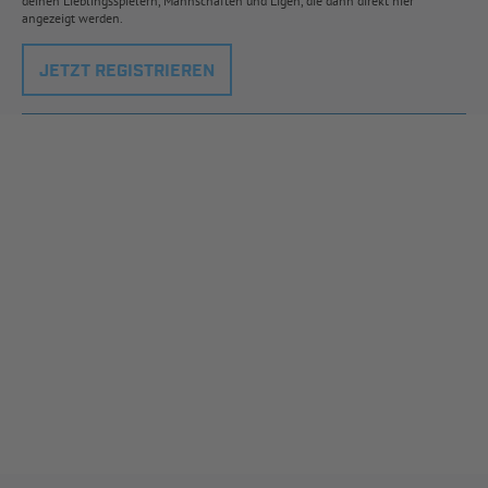
deinen Lieblingsspielern, Mannschaften und Ligen, die dann direkt hier
angezeigt werden.
JETZT REGISTRIEREN