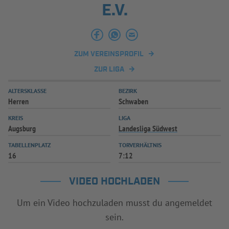
E.V.
INFOTHEK
SPIELPLUS
ZUM VEREINSPROFIL
ZUR LIGA
ALTERSKLASSE
BEZIRK
Herren
Schwaben
KREIS
LIGA
Augsburg
Landesliga Südwest
TABELLENPLATZ
TORVERHÄLTNIS
16
7:12
VIDEO HOCHLADEN
Um ein Video hochzuladen musst du angemeldet
sein.