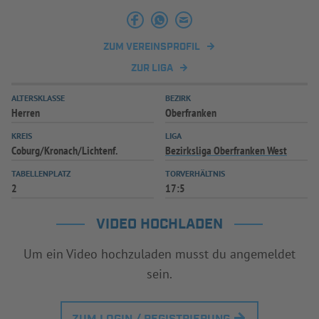
INFOTHEK
SPIELPLUS
ZUM VEREINSPROFIL
ZUR LIGA
ALTERSKLASSE
BEZIRK
Herren
Oberfranken
KREIS
LIGA
Coburg/Kronach/Lichtenf.
Bezirksliga Oberfranken West
TABELLENPLATZ
TORVERHÄLTNIS
2
17:5
VIDEO HOCHLADEN
Um ein Video hochzuladen musst du angemeldet
sein.