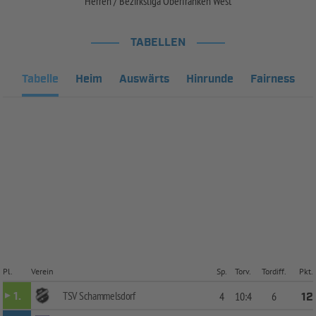
Herren / Bezirksliga Oberfranken West
TABELLEN
Tabelle
Heim
Auswärts
Hinrunde
Fairness
Pl.
Verein
Sp.
Torv.
Tordiff.
Pkt.
TSV Schammelsdorf
1.
4
10:4
6
12