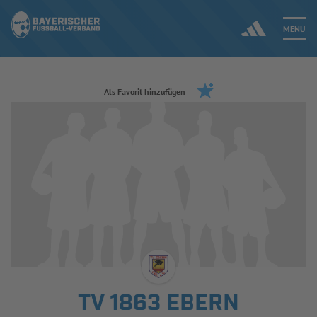
MENÜ
Jetzt einloggen
Als Favorit hinzufügen
ERGEBNISSE & WETTBEWERBE
NEUIGKEITEN
SPIELBETRIEB & VERBANDSLEBEN
AUSBILDUNG & FÖRDERUNG
DER VERBAND
TV 1863 EBERN