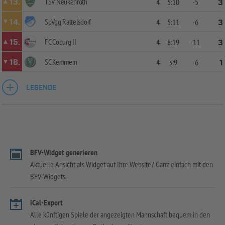
TSV Neukenroth
13.
4
5:10
-5
3
SpVgg Rattelsdorf
14.
4
5:11
-6
3
FC Coburg II
15.
4
8:19
-11
3
SC Kemmern
16.
4
3:9
-6
1
LEGENDE
BFV-Widget generieren
Aktuelle Ansicht als Widget auf Ihre Website? Ganz einfach mit den
BFV-Widgets.
iCal-Export
Alle künftigen Spiele der angezeigten Mannschaft bequem in den