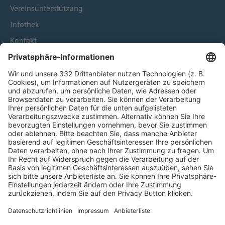
Vereinsunterstützung
Infothek
Kontakt
HÄUFIG BESUCHTE SEITEN
Pässe und Vereinswechsel
Trainerausbildung
Schulungsangebot Vereinsmitarbeiter
BFV-Geschäftsstellen
Trainerbörse
Login SpielPlus
FOLGE DEM BFV