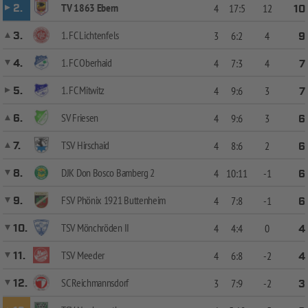
TV 1863 Ebern
2.
4
17:5
12
10
1. FC Lichtenfels
3.
3
6:2
4
9
1. FC Oberhaid
4.
4
7:3
4
7
1. FC Mitwitz
5.
4
9:6
3
7
SV Friesen
6.
4
9:6
3
6
TSV Hirschaid
7.
4
8:6
2
6
DJK Don Bosco Bamberg 2
8.
4
10:11
-1
6
FSV Phönix 1921 Buttenheim
9.
4
7:8
-1
6
TSV Mönchröden II
10.
4
4:4
0
4
TSV Meeder
11.
4
6:8
-2
4
SC Reichmannsdorf
12.
3
7:9
-2
3