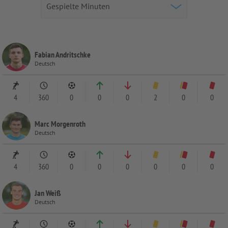
Fabian Andritschke
Deutsch
4
360
0
0
0
2
0
0
Marc Morgenroth
Deutsch
4
360
0
0
0
0
0
0
Jan Weiß
Deutsch