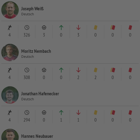
Joseph Weiß
Deutsch
4
326
3
0
3
0
0
0
Moritz Nembach
Deutsch
4
308
0
0
2
2
0
0
Jonathan Hafenecker
Deutsch
4
294
0
1
1
0
0
0
Hannes Neubauer