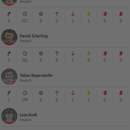
Deutsch
4
217
0
2
2
1
0
0
Daniel Scharting
Deutsch
3
201
0
0
2
0
0
0
Tobias Bayersdorfer
Deutsch
3
199
0
0
2
1
0
0
Leon Kraft
Deutsch