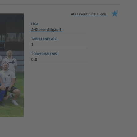
Als Favorit hinzufügen
LIGA
A-Klasse Allgäu 1
TABELLENPLATZ
1
TORVERHÄLTNIS
0:0