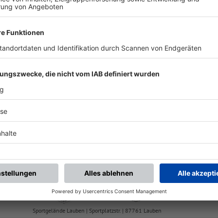
chste Spiele
Letzte Spiele
Kompletter Spielplan
FS/H/K-FS/ALGÄU/1
TV Erkheim 2
SV Eggenthal
Abgesetzt
A-Klasse Allgäu 1
-
:
-
Günz-
Lauben 2
TV Erkheim 2
Sportgelände Lauben | Sportplatzstr. | 87761 Lauben