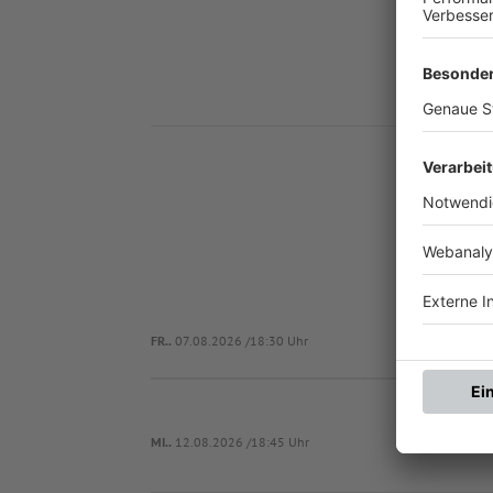
Nä
FR..
07.08.2026 /18:30 Uhr
SpVgg 
MI..
12.08.2026 /18:45 Uhr