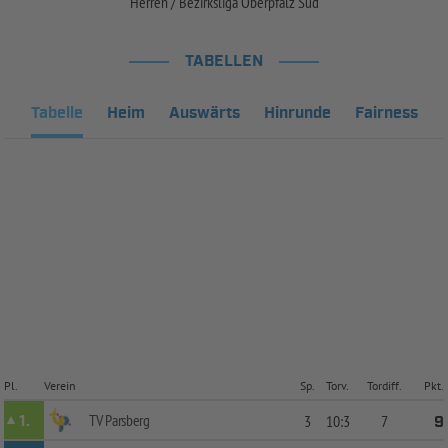
Herren / Bezirksliga Oberpfalz Süd
TABELLEN
Tabelle
Heim
Auswärts
Hinrunde
Fairness
Pl.
Verein
Sp.
Torv.
Tordiff.
Pkt.
TV Parsberg
1.
3
10:3
7
9