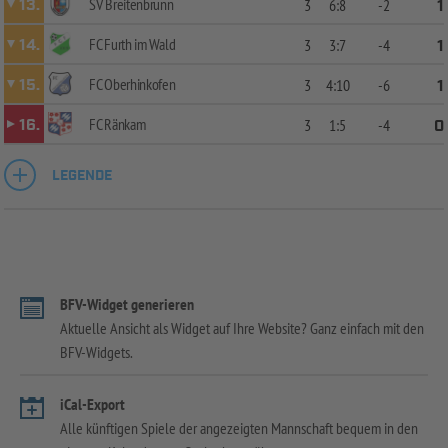
SV Breitenbrunn
13.
3
6:8
-2
1
FC Furth im Wald
14.
3
3:7
-4
1
FC Oberhinkofen
15.
3
4:10
-6
1
FC Ränkam
16.
3
1:5
-4
0
LEGENDE
BFV-Widget generieren
Aktuelle Ansicht als Widget auf Ihre Website? Ganz einfach mit den
BFV-Widgets.
iCal-Export
Alle künftigen Spiele der angezeigten Mannschaft bequem in den