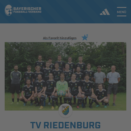
MENÜ
Jetzt einloggen
Als Favorit hinzufügen
ERGEBNISSE & WETTBEWERBE
NEUIGKEITEN
SPIELBETRIEB & VERBANDSLEBEN
AUSBILDUNG & FÖRDERUNG
DER VERBAND
TV RIEDENBURG