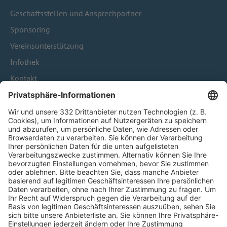
Geschäftsstellen und Ansprechpartner
Sponsoring
Vereinsunterstützung
Infothek
Kontakt
HÄUFIG BESUCHTE SEITEN
Pässe und Vereinswechsel
Trainerausbildung
Schulungsangebot Vereinsmitarbeiter
BFV-Geschäftsstellen
Trainerbörse
Login SpielPlus