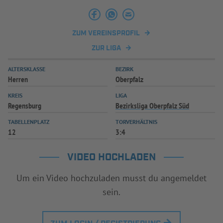
INFOTHEK
SPIELPLUS
ZUM VEREINSPROFIL
ZUR LIGA
ALTERSKLASSE
BEZIRK
Herren
Oberpfalz
KREIS
LIGA
Regensburg
Bezirksliga Oberpfalz Süd
TABELLENPLATZ
TORVERHÄLTNIS
12
3:4
VIDEO HOCHLADEN
Um ein Video hochzuladen musst du angemeldet
sein.