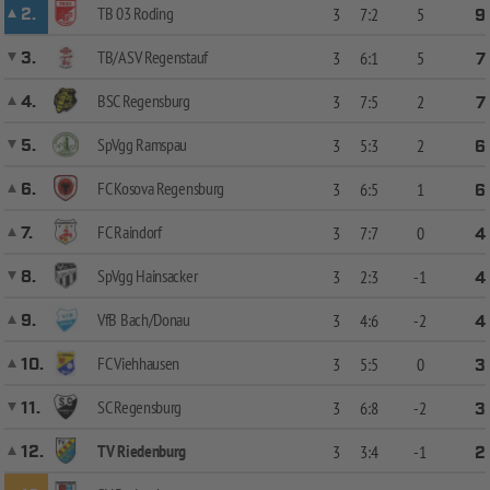
TB 03 Roding
2.
3
7:2
5
9
TB/ASV Regenstauf
3.
3
6:1
5
7
BSC Regensburg
4.
3
7:5
2
7
SpVgg Ramspau
5.
3
5:3
2
6
FC Kosova Regensburg
6.
3
6:5
1
6
FC Raindorf
7.
3
7:7
0
4
SpVgg Hainsacker
8.
3
2:3
-1
4
VfB Bach/Donau
9.
3
4:6
-2
4
FC Viehhausen
10.
3
5:5
0
3
SC Regensburg
11.
3
6:8
-2
3
TV Riedenburg
12.
3
3:4
-1
2