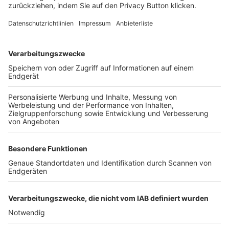
FOLGE DEM BFV
TOP-VEREINE
TOP-PARTNER
SFV
DFB
UEFA
FIFA