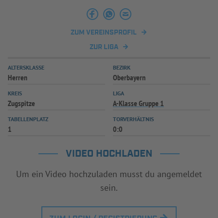
INFOTHEK
SPIELPLUS
ZUM VEREINSPROFIL
ZUR LIGA
ALTERSKLASSE
BEZIRK
Herren
Oberbayern
KREIS
LIGA
Zugspitze
A-Klasse Gruppe 1
TABELLENPLATZ
TORVERHÄLTNIS
1
0:0
VIDEO HOCHLADEN
Um ein Video hochzuladen musst du angemeldet
sein.