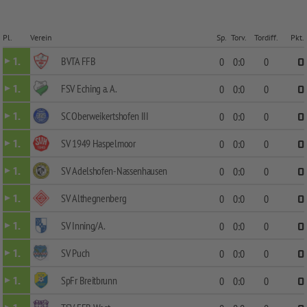
Pl.
Verein
Sp.
Torv.
Tordiff.
Pkt.
BVTA FFB
1.
0
0:0
0
0
FSV Eching a. A.
1.
0
0:0
0
0
SC Oberweikertshofen III
1.
0
0:0
0
0
SV 1949 Haspelmoor
1.
0
0:0
0
0
SV Adelshofen-Nassenhausen
1.
0
0:0
0
0
SV Althegnenberg
1.
0
0:0
0
0
SV Inning/A.
1.
0
0:0
0
0
SV Puch
1.
0
0:0
0
0
SpFr Breitbrunn
1.
0
0:0
0
0