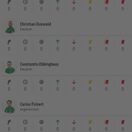
0
0
0
0
0
0
0
0
Christian Duswald
Deutsch
0
0
0
0
0
0
0
0
Constantin Ebbinghaus
Deutsch
0
0
0
0
0
0
0
0
Carlos Fickert
Argentinisch
0
0
0
0
0
0
0
0