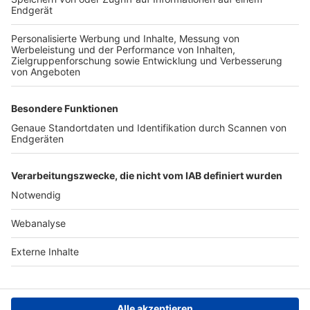
TOP-VEREINE
TOP-PARTNER
SFV
DFB
UEFA
FIFA
Nutzungsbedingungen
Datenschutz
Impressum