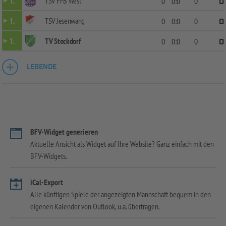
TSV FFB West
1.
0
0:0
0
0
TSV Jesenwang
1.
0
0:0
0
0
TV Stockdorf
1.
0
0:0
0
0
LEGENDE
BFV-Widget generieren
Aktuelle Ansicht als Widget auf Ihre Website? Ganz einfach mit den
BFV-Widgets.
iCal-Export
Alle künftigen Spiele der angezeigten Mannschaft bequem in den
eigenen Kalender von Outlook, u.a. übertragen.