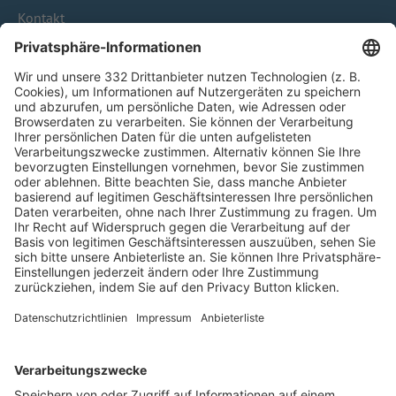
Kontakt
HÄUFIG BESUCHTE SEITEN
Pässe und Vereinswechsel
Trainerausbildung
Schulungsangebot Vereinsmitarbeiter
BFV-Geschäftsstellen
Trainerbörse
Login SpielPlus
FOLGE DEM BFV