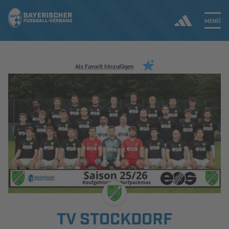
MENÜ
Jetzt einloggen
Als Favorit hinzufügen
ERGEBNISSE & WETTBEWERBE
NEUIGKEITEN
SPIELBETRIEB & VERBANDSLEBEN
AUSBILDUNG & FÖRDERUNG
DER VERBAND
TV STOCKDORF