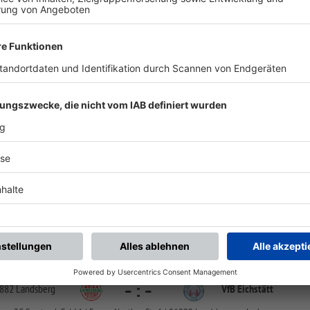
chste Spiele
Letzte Spiele
Kompletter Spielplan
FS/BJ/B-FS/B-OB/1
-
:
-
VfB Eichstätt
TSV Schwabmünchen 
Sportplatz Schottenau, Kunstrasen | Am Sportplatz 8 | 85072 Eichstätt
U 17 (B-Jun.) BOL 1 Oberbayern
-
:
-
882 Landsberg
VfB Eichstätt