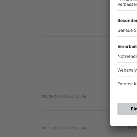
Nä
SO..
06.09.2026 /11:30 Uhr
TSV 1
SO..
13.09.2026 /12:00 Uhr