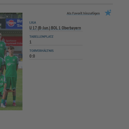
Als Favorit hinzufügen
LIGA
U 17 (B-Jun.) BOL 1 Oberbayern
TABELLENPLATZ
1
TORVERHÄLTNIS
0:0