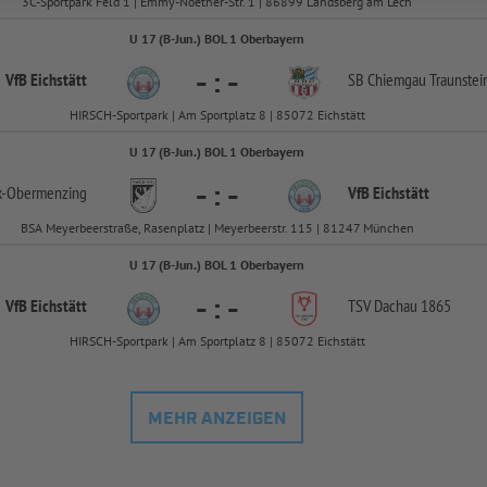
3C-Sportpark Feld 1 | Emmy-Noether-Str. 1 | 86899 Landsberg am Lech
U 17 (B-Jun.) BOL 1 Oberbayern
-
:
-
VfB Eichstätt
SB Chiemgau Traunstei
HIRSCH-Sportpark | Am Sportplatz 8 | 85072 Eichstätt
U 17 (B-Jun.) BOL 1 Oberbayern
-
:
-
-
Obermenzing
VfB Eichstätt
BSA Meyerbeerstraße, Rasenplatz | Meyerbeerstr. 115 | 81247 München
U 17 (B-Jun.) BOL 1 Oberbayern
-
:
-
VfB Eichstätt
TSV Dachau 1865
HIRSCH-Sportpark | Am Sportplatz 8 | 85072 Eichstätt
MEHR ANZEIGEN