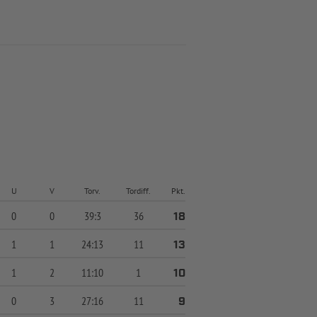
U
V
Torv.
Tordiff.
Pkt.
0
0
39:3
36
18
1
1
24:13
11
13
1
2
11:10
1
10
0
3
27:16
11
9