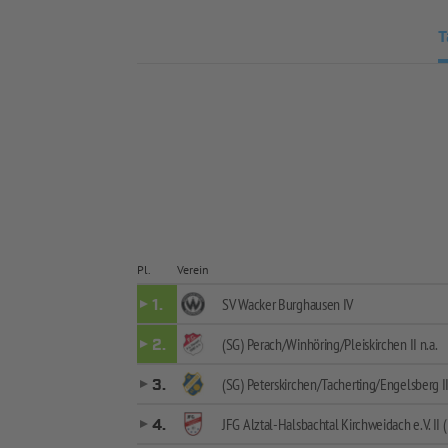
T
Pl.
Verein
SV Wacker Burghausen IV
1.
(SG) Perach/Winhöring/Pleiskirchen II n.a.
2.
(SG) Peterskirchen/Tacherting/Engelsberg I
3.
JFG Alztal-Halsbachtal Kirchweidach e.V. II (
4.