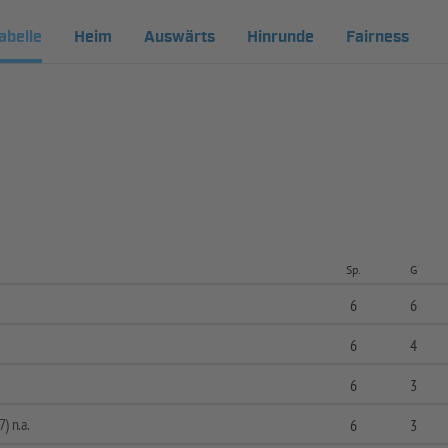
abelle
Heim
Auswärts
Hinrunde
Fairness
Sp.
G
6
6
6
4
I
6
3
7) n.a.
6
3