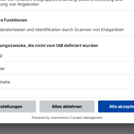
piele.