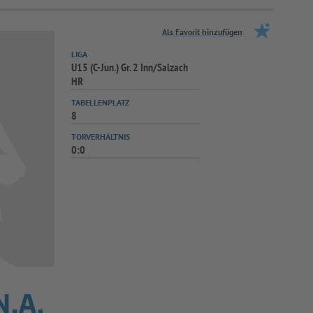
Als Favorit hinzufügen
LIGA
U15 (C-Jun.) Gr. 2 Inn/Salzach
HR
TABELLENPLATZ
8
TORVERHÄLTNIS
0:0
N.A.