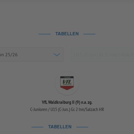
TABELLEN
VfL Waldkraiburg II (9) n.a. zg.
C-Junioren / U15 (C-Jun.) Gr. 2 Inn/Salzach HR
TABELLEN