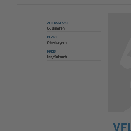
ALTERSKLASSE
C-Junioren
BEZIRK
Oberbayern
KREIS
Inn/Salzach
VFL