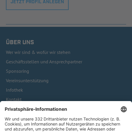
JETZT PROFIL ANLEGEN
ÜBER UNS
Wer wir sind & wofür wir stehen
Geschäftsstellen und Ansprechpartner
Sponsoring
Vereinsunterstützung
Infothek
Kontakt
HÄUFIG BESUCHTE SEITEN
Pässe und Vereinswechsel