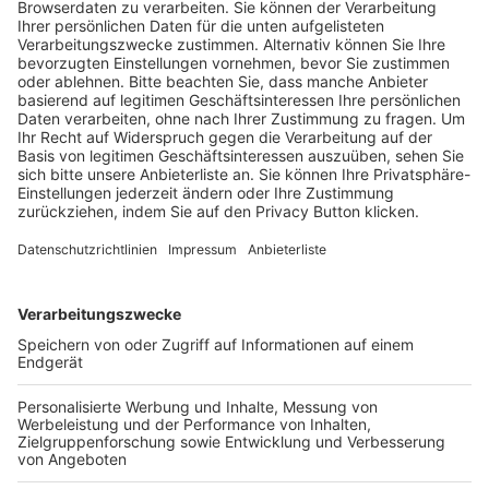
Trainerausbildung
Schulungsangebot Vereinsmitarbeiter
BFV-Geschäftsstellen
Trainerbörse
Login SpielPlus
FOLGE DEM BFV
TOP-VEREINE
TOP-PARTNER