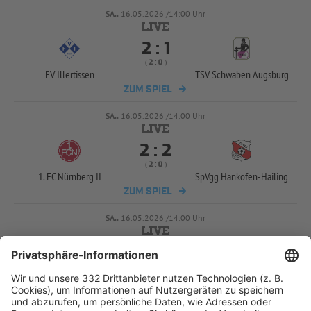
SA..
16.05.2026 /14:00 Uhr


:
( 
 )
:
FV Illertissen
TSV Schwaben Augsburg
ZUM SPIEL
SA..
16.05.2026 /14:00 Uhr


:
( 
 )
:
1. FC Nürnberg II
SpVgg Hankofen-
Hailing
ZUM SPIEL
SA..
16.05.2026 /14:00 Uhr


:
( 
 )
:
SpVgg Ansbach
FC Würzburger Kickers
ZUM SPIEL