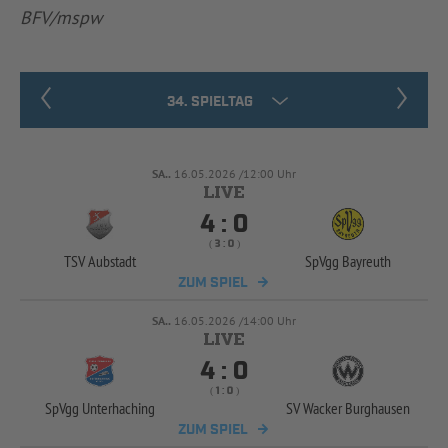
BFV/mspw
SA..
16.05.2026 /12:00 Uhr


:
( 
 )
:
TSV Aubstadt
SpVgg Bayreuth
ZUM SPIEL
SA..
16.05.2026 /14:00 Uhr


:
( 
 )
:
SpVgg Unterhaching
SV Wacker Burghausen
ZUM SPIEL