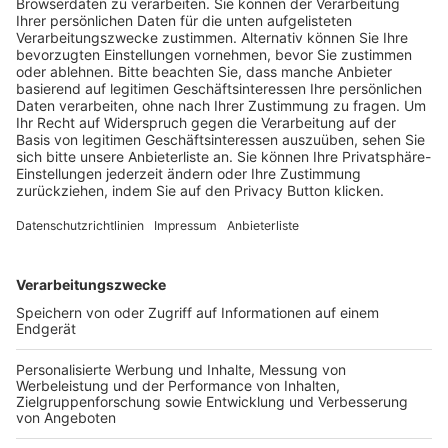
SA..
16.05.2026 /14:00 Uhr


:
( 
 )
:
SV Viktoria Aschaffenburg
FC Bayern München II
ZUM SPIEL
SA..
16.05.2026 /14:00 Uhr


:
( 
 )
:
FC Augsburg II
FC Memmingen
ZUM SPIEL
SA..
16.05.2026 /14:00 Uhr


:
( 
 )
:
DJK Vilzing
SpVgg Greuther Fürth II
ZUM SPIEL