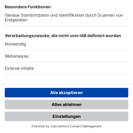
SA..
16.05.2026 /14:00 Uhr


:
( 
 )
:
VfB Eichstätt
TSV Buchbach
ZUM SPIEL
LEGENDE
TABELLEN
Tabelle
Heim
Auswärts
Hinrunde
Rückrunde