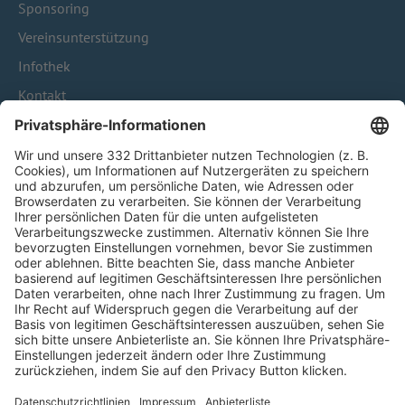
Sponsoring
Vereinsunterstützung
Infothek
Kontakt
HÄUFIG BESUCHTE SEITEN
Pässe und Vereinswechsel
Trainerausbildung
Schulungsangebot Vereinsmitarbeiter
BFV-Geschäftsstellen
Trainerbörse
Login SpielPlus
FOLGE DEM BFV