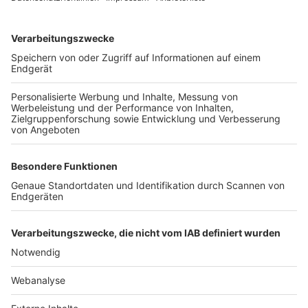
TOP-VEREINE
TOP-PARTNER
SFV
DFB
UEFA
FIFA
Nutzungsbedingungen
Datenschutz
Impressum