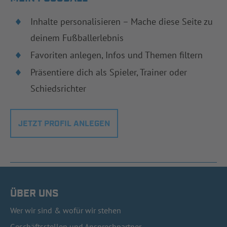
Inhalte personalisieren – Mache diese Seite zu
deinem Fußballerlebnis
Favoriten anlegen, Infos und Themen filtern
Präsentiere dich als Spieler, Trainer oder
Schiedsrichter
JETZT PROFIL ANLEGEN
ÜBER UNS
Wer wir sind & wofür wir stehen
Geschäftsstellen und Ansprechpartner