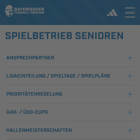
MENÜ
SPIELBETRIEB SENIOREN
Jetzt einloggen
ANSPRECHPARTNER
ERGEBNISSE & WETTBEWERBE
LIGAEINTEILUNG / SPIELTAGE / SPIELPLÄNE
NEUIGKEITEN
SPIELBETRIEB & VERBANDSLEBEN
PRIORITÄTENREGELUNG
AUSBILDUNG & FÖRDERUNG
Ü40- / Ü50-CUPS
DER VERBAND
HALLENMEISTERSCHAFTEN