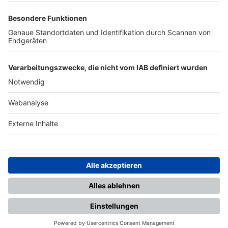
TOP-PARTNER
SFV
DFB
UEFA
FIFA
Nutzungsbedingungen
Datenschutz
Impressum