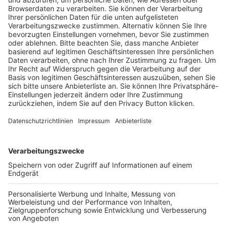
Trainerausbildung
Schulungsangebot Vereinsmitarbeiter
BFV-Geschäftsstellen
Trainerbörse
Login SpielPlus
FOLGE DEM BFV
TOP-VEREINE