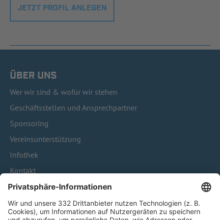
JETZT PROFIL ANLEGEN
ÜBER UNS
Wer wir sind & wofür wir stehen
Geschäftsstellen und Ansprechpartner
Sponsoring
Vereinsunterstützung
Infothek
Kontakt
HÄUFIG BESUCHTE SEITEN
Pässe und Vereinswechsel