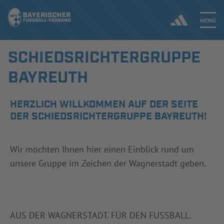
MENÜ
SCHIEDSRICHTERGRUPPE
Jetzt einloggen
BAYREUTH
ERGEBNISSE & WETTBEWERBE
HERZLICH WILLKOMMEN AUF DER SEITE
DER SCHIEDSRICHTERGRUPPE BAYREUTH!
NEUIGKEITEN
SPIELBETRIEB & VERBANDSLEBEN
Wir möchten Ihnen hier einen Einblick rund um
unsere Gruppe im Zeichen der Wagnerstadt geben.
AUSBILDUNG & FÖRDERUNG
DER VERBAND
AUS DER WAGNERSTADT. FÜR DEN FUSSBALL.