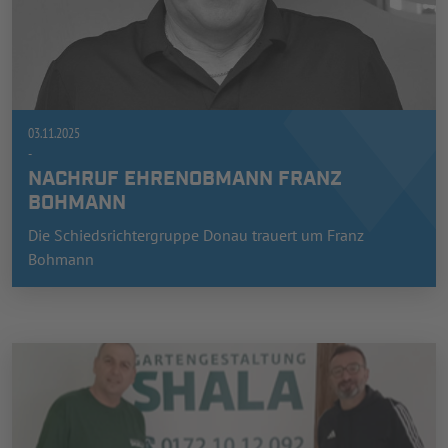
03.11.2025
-
NACHRUF EHRENOBMANN FRANZ
BOHMANN
Die Schiedsrichtergruppe Donau trauert um Franz
Bohmann