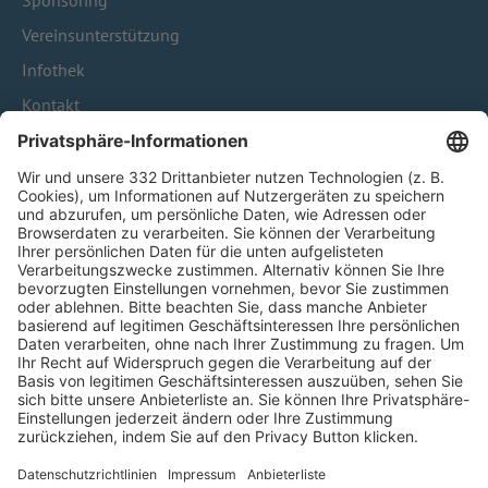
Sponsoring
Vereinsunterstützung
Infothek
Kontakt
HÄUFIG BESUCHTE SEITEN
Pässe und Vereinswechsel
Trainerausbildung
Schulungsangebot Vereinsmitarbeiter
BFV-Geschäftsstellen
Trainerbörse
Login SpielPlus
FOLGE DEM BFV