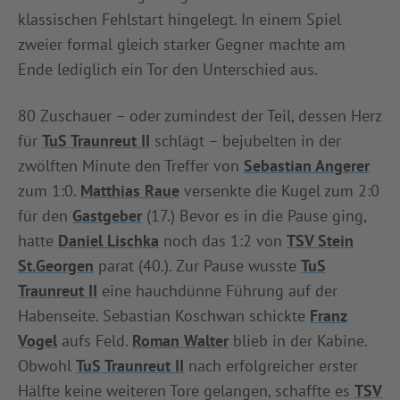
klassischen Fehlstart hingelegt. In einem Spiel
INFOTHEK
SPIELPLUS
zweier formal gleich starker Gegner machte am
Ende lediglich ein Tor den Unterschied aus.
80 Zuschauer – oder zumindest der Teil, dessen Herz
für
TuS Traunreut II
schlägt – bejubelten in der
zwölften Minute den Treffer von
Sebastian Angerer
zum 1:0.
Matthias Raue
versenkte die Kugel zum 2:0
für den
Gastgeber
(17.) Bevor es in die Pause ging,
hatte
Daniel Lischka
noch das 1:2 von
TSV Stein
St.Georgen
parat (40.). Zur Pause wusste
TuS
Traunreut II
eine hauchdünne Führung auf der
Habenseite. Sebastian Koschwan schickte
Franz
Vogel
aufs Feld.
Roman Walter
blieb in der Kabine.
Obwohl
TuS Traunreut II
nach erfolgreicher erster
Hälfte keine weiteren Tore gelangen, schaffte es
TSV