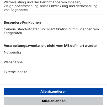
TOP-PARTNER
SFV
DFB
UEFA
FIFA
Nutzungsbedingungen
Datenschutz
Impressum