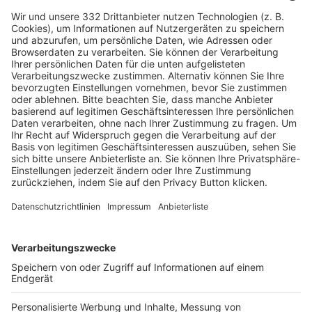
HÄUFIG BESUCHTE SEITEN
Pässe und Vereinswechsel
Trainerausbildung
Schulungsangebot Vereinsmitarbeiter
BFV-Geschäftsstellen
Trainerbörse
Login SpielPlus
FOLGE DEM BFV
TOP-VEREINE