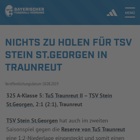
MENÜ
NICHTS ZU HOLEN FÜR TSV
Jetzt einloggen
STEIN ST.GEORGEN IN
ERGEBNISSE & WETTBEWERBE
TRAUNREUT
NEUIGKEITEN
Veröffentlichungsdatum
18.08.2019
SPIELBETRIEB & VERBANDSLEBEN
325 A-Klasse 5:
TuS Traunreut II
–
TSV Stein
St.Georgen
, 2:1 (2:1), Traunreut
AUSBILDUNG & FÖRDERUNG
TSV Stein St.Georgen
hat auch im zweiten
DER VERBAND
Saisonspiel gegen die
Reserve von TuS Traunreut
eine 1:2-Niederlage eingesteckt und somit einen