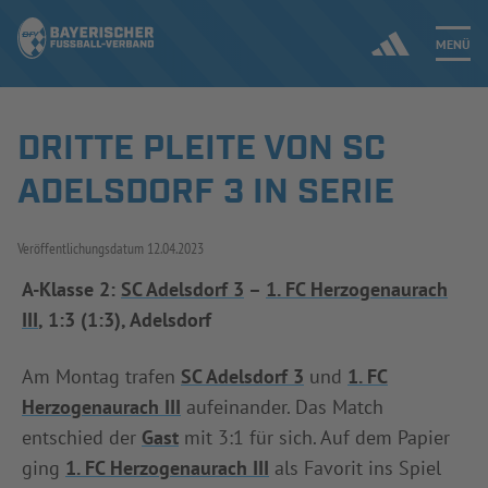
MENÜ
DRITTE PLEITE VON SC
Jetzt einloggen
ADELSDORF 3 IN SERIE
ERGEBNISSE & WETTBEWERBE
Veröffentlichungsdatum
12.04.2023
NEUIGKEITEN
A-Klasse 2:
SC Adelsdorf 3
–
1. FC Herzogenaurach
III
, 1:3 (1:3), Adelsdorf
SPIELBETRIEB & VERBANDSLEBEN
AUSBILDUNG & FÖRDERUNG
Am Montag trafen
SC Adelsdorf 3
und
1. FC
Herzogenaurach III
aufeinander. Das Match
DER VERBAND
entschied der
Gast
mit 3:1 für sich. Auf dem Papier
ging
1. FC Herzogenaurach III
als Favorit ins Spiel