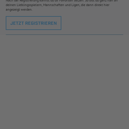
Nach der Registrierung kannst du dir Favoriten setzen. So bist du ganz nah an
deinen Lieblingsspielern, Mannschaften und Ligen, die dann direkt hier
angezeigt werden.
JETZT REGISTRIEREN