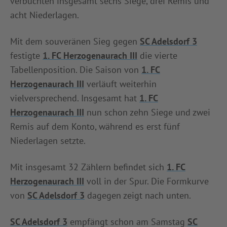
verbuchten insgesamt sechs Siege, drei Remis und
acht Niederlagen.
Mit dem souveränen Sieg gegen
SC Adelsdorf 3
festigte
1. FC Herzogenaurach III
die vierte
Tabellenposition. Die Saison von
1. FC
Herzogenaurach III
verläuft weiterhin
vielversprechend. Insgesamt hat
1. FC
Herzogenaurach III
nun schon zehn Siege und zwei
Remis auf dem Konto, während es erst fünf
Niederlagen setzte.
Mit insgesamt 32 Zählern befindet sich
1. FC
Herzogenaurach III
voll in der Spur. Die Formkurve
von
SC Adelsdorf 3
dagegen zeigt nach unten.
SC Adelsdorf 3
empfängt schon am Samstag
SC