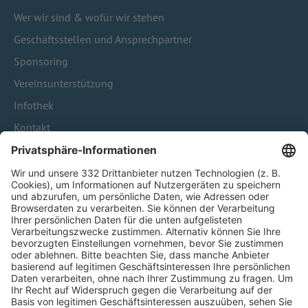
Wer wir sind & wofür wir stehen
Geschäftsstellen und Ansprechpartner
Sponsoring
Vereinsunterstützung
Infothek
Kontakt
HÄUFIG BESUCHTE SEITEN
Pässe und Vereinswechsel
Trainerausbildung
Schulungsangebot Vereinsmitarbeiter
BFV-Geschäftsstellen
Trainerbörse
Login SpielPlus