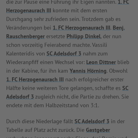
die zur Pause eine Führung ihr Eigen nannten.
1. FC
Herzogenaurach III
konnte mit dem ersten
Durchgang sehr zufrieden sein. Trotzdem gab es
Veränderungen bei
1. FC Herzogenaurach III
.
Benj.
Rauschenberger
ersetzte
Philipp Dinkel
, der nun
schon vorzeitig Feierabend machte. Vassili
Kalenteridis von
SC Adelsdorf 3
nahm zum
Wiederanpfiff einen Wechsel vor:
Leon Dittner
blieb
in der Kabine, für ihn kam
Yannis Hörning
. Obwohl
1. FC Herzogenaurach III
nach erfolgreicher erster
Hälfte keine weiteren Tore gelangen, schaffte es
SC
Adelsdorf 3
zugleich nicht, die Partie zu drehen. Sie
endete mit dem Halbzeitstand von 3:1.
Durch diese Niederlage fällt
SC Adelsdorf 3
in der
Tabelle auf Platz acht zurück. Die
Gastgeber