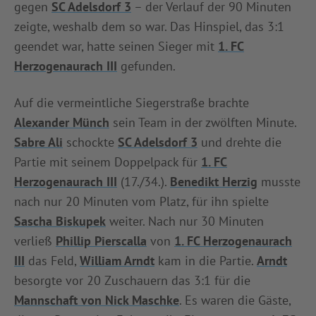
gegen
SC Adelsdorf 3
– der Verlauf der 90 Minuten
INFOTHEK
SPIELPLUS
zeigte, weshalb dem so war. Das Hinspiel, das 3:1
geendet war, hatte seinen Sieger mit
1. FC
Herzogenaurach III
gefunden.
Auf die vermeintliche Siegerstraße brachte
Alexander Münch
sein Team in der zwölften Minute.
Sabre Ali
schockte
SC Adelsdorf 3
und drehte die
Partie mit seinem Doppelpack für
1. FC
Herzogenaurach III
(17./34.).
Benedikt Herzig
musste
nach nur 20 Minuten vom Platz, für ihn spielte
Sascha Biskupek
weiter. Nach nur 30 Minuten
verließ
Phillip Pierscalla
von
1. FC Herzogenaurach
III
das Feld,
William Arndt
kam in die Partie.
Arndt
besorgte vor 20 Zuschauern das 3:1 für die
Mannschaft von Nick Maschke
. Es waren die Gäste,