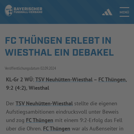
MENÜ
FC THÜNGEN ERLEBT IN
Jetzt einloggen
WIESTHAL EIN DEBAKEL
ERGEBNISSE & WETTBEWERBE
Veröffentlichungsdatum
02.09.2024
NEUIGKEITEN
KL-Gr 2 WÜ:
TSV Neuhütten-Wiesthal
–
FC Thüngen
,
9:2 (4:2), Wiesthal
SPIELBETRIEB & VERBANDSLEBEN
AUSBILDUNG & FÖRDERUNG
Der
TSV Neuhütten-Wiesthal
stellte die eigenen
Aufstiegsambitionen eindrucksvoll unter Beweis
DER VERBAND
und zog
FC Thüngen
mit einem 9:2-Erfolg das Fell
über die Ohren.
FC Thüngen
war als Außenseiter in