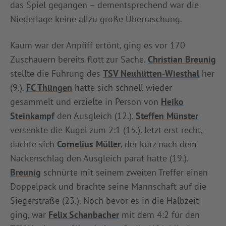
das Spiel gegangen – dementsprechend war die
INFOTHEK
SPIELPLUS
Niederlage keine allzu große Überraschung.
Kaum war der Anpfiff ertönt, ging es vor 170
Zuschauern bereits flott zur Sache.
Christian Breunig
stellte die Führung des
TSV Neuhütten-Wiesthal
her
(9.).
FC Thüngen
hatte sich schnell wieder
gesammelt und erzielte in Person von
Heiko
Steinkampf
den Ausgleich (12.).
Steffen Münster
versenkte die Kugel zum 2:1 (15.). Jetzt erst recht,
dachte sich
Cornelius Müller
, der kurz nach dem
Nackenschlag den Ausgleich parat hatte (19.).
Breunig
schnürte mit seinem zweiten Treffer einen
Doppelpack und brachte seine Mannschaft auf die
Siegerstraße (23.). Noch bevor es in die Halbzeit
ging, war
Felix Schanbacher
mit dem 4:2 für den