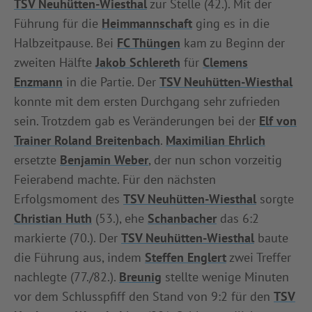
TSV Neuhütten-Wiesthal
zur Stelle (42.). Mit der
Führung für die
Heimmannschaft
ging es in die
Halbzeitpause. Bei
FC Thüngen
kam zu Beginn der
zweiten Hälfte
Jakob Schlereth
für
Clemens
Enzmann
in die Partie. Der
TSV Neuhütten-Wiesthal
konnte mit dem ersten Durchgang sehr zufrieden
sein. Trotzdem gab es Veränderungen bei der
Elf von
Trainer Roland Breitenbach
.
Maximilian Ehrlich
ersetzte
Benjamin Weber
, der nun schon vorzeitig
Feierabend machte. Für den nächsten
Erfolgsmoment des
TSV Neuhütten-Wiesthal
sorgte
Christian Huth
(53.), ehe
Schanbacher
das 6:2
markierte (70.). Der
TSV Neuhütten-Wiesthal
baute
die Führung aus, indem
Steffen Englert
zwei Treffer
nachlegte (77./82.).
Breunig
stellte wenige Minuten
vor dem Schlusspfiff den Stand von 9:2 für den
TSV