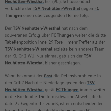
Neuhütten-Wiesthal
her (90.). Schlussendlich
verbuchte der
TSV Neuhütten-Wiesthal
gegen
FC
Thüngen
einen überzeugenden Heimerfolg.
Der
TSV Neuhütten-Wiesthal
hat nach dem
souveränen Erfolg über
FC Thüngen
weiter die dritte
Tabellenposition inne. 29 Tore – mehr Treffer als der
TSV Neuhütten-Wiesthal
erzielte kein anderes Team
der KL-Gr 2 WÜ. Nur einmal gab sich der
TSV
Neuhütten-Wiesthal
bisher geschlagen.
Wann bekommt der
Gast
die Defensivprobleme in
den Griff? Nach der Niederlage gegen den
TSV
Neuhütten-Wiesthal
gerät
FC Thüngen
immer weiter
in die Bredouille. Die formschwache Abwehr, die bis
dato 22 Gegentreffer zuließ, ist ein entscheidender
Grund für das schlechte Abschneiden von
FC