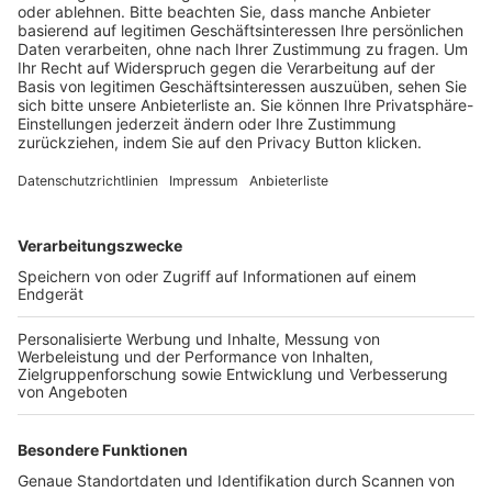
BFV-Geschäftsstellen
Trainerbörse
Login SpielPlus
FOLGE DEM BFV
TOP-VEREINE
TOP-PARTNER