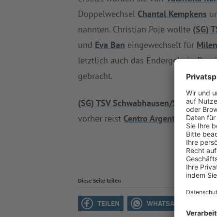
Doppelwechsel
Chantal Kempkens
u
nannten. Christian Poje wollte
(SG) 
und
Eva Ban
eingewechselt für
Milen
letztlich auch das Endergebnis. Dami
gebracht.
(SG) TSV Schwabhausen/SpVgg Röh
vorher reist
Centro Argentino de Mun
Diese Seite teilen
TEILEN
WHATSAPP
M