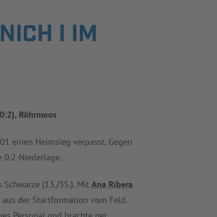
ICH I IM
 (0:2), Röhrmoos
 01 einen Heimsieg verpasst. Gegen
 0:2-Niederlage.
s Schwarze (13./35.). Mit
Ana Ribera
 aus der Startformation vom Feld.
eues Personal und brachte per