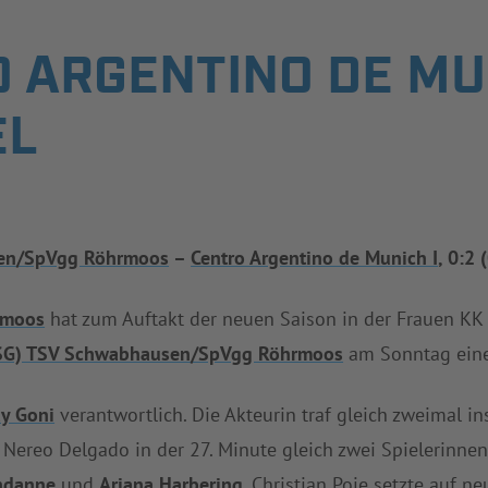
 ARGENTINO DE MUN
EL
sen/SpVgg Röhrmoos
–
Centro Argentino de Munich I
, 0:2
rmoos
hat zum Auftakt der neuen Saison in der Frauen KK
SG) TSV Schwabhausen/SpVgg Röhrmoos
am Sonntag eine
ay Goni
verantwortlich. Die Akteurin traf gleich zweimal in
ereo Delgado in der 27. Minute gleich zwei Spielerinnen
ndanne
und
Ariana Harbering
. Christian Poje setzte auf n