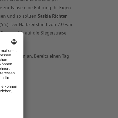
die zur Pause eine Führung ihr Eigen
en und so sollten
Saskia Richter
55.). Der Halbzeitstand von 2:0 war
Pausenpfiff auf die Siegerstraße
 Taufkirchen
an. Bereits einen Tag