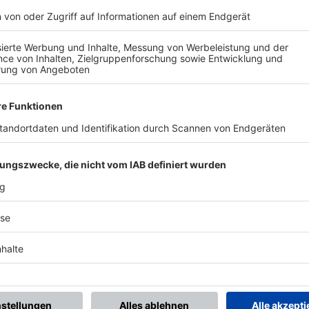
Nach der Registrierung kannst du dir Favoriten setzen. So bist du ganz nah an deinen Li
Ligen, die dann direkt hier angezeigt werden.