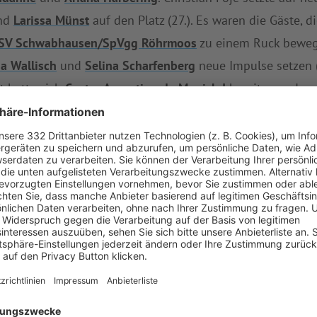
nd
Larissa Münst
auf den Platz (27.). Es waren die Gäste, 
TSV Schwabhausen/SpVgg Röhrmoos
zu einem Ruck beweg
a Wallisch
und
Selina Scharfenberg
neue Impulse setzen (
t hatte sich
Centro Argentino de Munich I
bereits vor dem 
rmoos
tritt kommenden Sonntag, um 17:00 Uhr, bei
SV DJK
ich I
zu
Zweitvertretung von TSV 1860 München
.
AIL