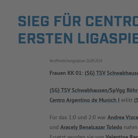
SIEG FÜR CENTRO
ERSTEN LIGASPI
Veröffentlichungsdatum
16.09.2024
Frauen KK 01:
(SG) TSV Schwabhau
(SG) TSV Schwabhausen/SpVgg Röh
Centro Argentino de Munich I
erlitt
(
Für das 1:0 und 2:0 war
Andrea Vizc
und
Aracely Benalcazar Toledo
nahm N
Ersetzt wurden sie von
Valentina Ra