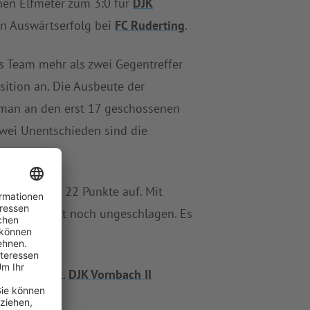
nen Elfmeter zum 3:0 für
DJK
en Auswärtserfolg bei
FC Ruderting
.
s Team mehr als zwei Gegentreffer
ition an. Die Ausbeute der
man an den erst 17 geschossenen
zwei Unentschieden sind die
n insgesamt 22 Punkte auf. Mit
ornbach II
ist noch ungeschlagen. Es
tsh.
gastiert.
DJK Vornbach II