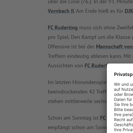
über die Linie (76.). In der 93. Minu
Vornbach II
. Am Ende hieß es für
DJK
FC Ruderting
muss sich ohne Zweifel
pro Spiel. Den Kampf um die Klasse
Offensive ist bei der
Mannschaft von 
Treffern eindeutig ablesen kann. Mi
Aussichten von
FC Ruderting
alles an
Im letzten Hinrundenspiel errang
DJK
beeindruckenden 42 Treffern stellt
D
stehen mittlerweile sechs Siege und
Schon am Sonntag ist
FC Ruderting
w
empfängt schon am Sonntag die
Res