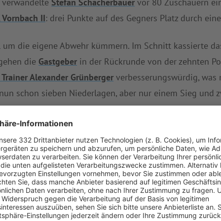
te verwandelte
Stefan Schacherbauer
vor 80 Zuschauern ei
 Vornbach II
: drei Punkte auf des Gegners Platz durch ein
 um die eigene Abwehr kümmern. Im Schnitt kassierte da
 gehen die
Gastgeber
in der Rückrunde von der zehnten Pos
Trainer Alexander Grünberger
verbesserungswürdig, was 
t nun schon sieben Niederlagen, aber nur einem Sieg und 
dere als positiv.
 Vornbach II
drei Zähler und weist als Tabellenzweiter nu
JK Vornbach II
den besten Angriff der AK 09 Passau.
DJK V
 vier Unentschieden zu Buche.
ieder gefordert, wenn man bei
SG Neukirchen/Inn/Enger
erve von DJK Passau West
als nächsten Gegner.