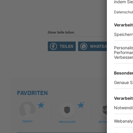
Diese Seite teilen
TEILEN
WHATSAPP
M
FAVORITEN
Spieler
Mannschaft
Wettbewerb