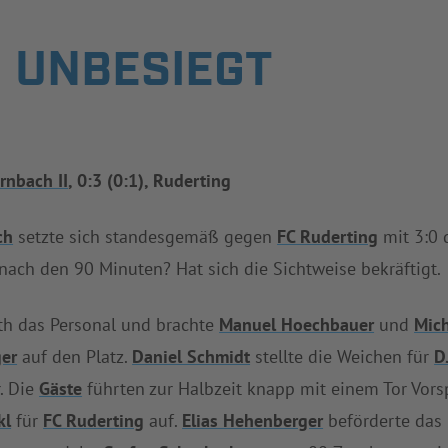
I UNBESIEGT
rnbach II
, 0:3 (0:1), Ruderting
ch
setzte sich standesgemäß gegen
FC Ruderting
mit 3:0 
 nach den 90 Minuten? Hat sich die Sichtweise bekräftigt.
uth das Personal und brachte
Manuel Hoechbauer
und
Mich
er
auf den Platz.
Daniel Schmidt
stellte die Weichen für
D
. Die
Gäste
führten zur Halbzeit knapp mit einem Tor Vors
kl
für
FC Ruderting
auf.
Elias Hehenberger
beförderte das