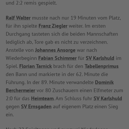
und 2:2 remis gespielt.
INFOTHEK
SPIELPLUS
Ralf Walter
musste nach nur 19 Minuten vom Platz,
für ihn spielte
Franz Ziegler
weiter. Im ersten
Durchgang tasteten sich die beiden Mannschaften
lediglich ab, Tore gab es nicht zu verzeichnen.
Anstelle von
Johannes Ansorge
war nach
Wiederbeginn
Fabian Schimmer
für
SV Karlshuld
im
Spiel.
Florian Tarnick
brach für den
Tabellenprimus
den Bann und markierte in der 62. Minute die
Führung. In der 89. Minute verwandelte
Dominik
Berchermeier
vor 80 Zuschauern einen Elfmeter zum
2:0 für das
Heimteam
. Am Schluss fuhr
SV Karlshuld
gegen
SV Ernsgaden
auf eigenem Platz einen Sieg
ein.