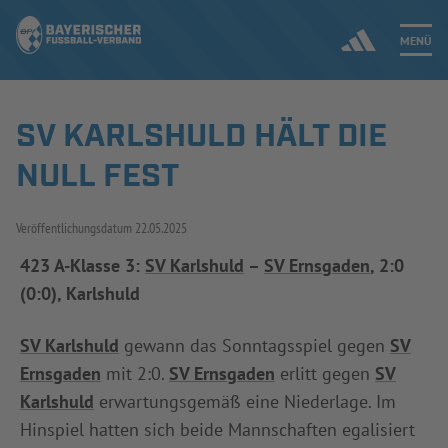
MENÜ
SV KARLSHULD HÄLT DIE
Jetzt einloggen
NULL FEST
ERGEBNISSE & WETTBEWERBE
Veröffentlichungsdatum
22.05.2025
NEUIGKEITEN
423 A-Klasse 3:
SV Karlshuld
–
SV Ernsgaden
, 2:0
(0:0), Karlshuld
SPIELBETRIEB & VERBANDSLEBEN
AUSBILDUNG & FÖRDERUNG
SV Karlshuld
gewann das Sonntagsspiel gegen
SV
Ernsgaden
mit 2:0.
SV Ernsgaden
erlitt gegen
SV
DER VERBAND
Karlshuld
erwartungsgemäß eine Niederlage. Im
Hinspiel hatten sich beide Mannschaften egalisiert