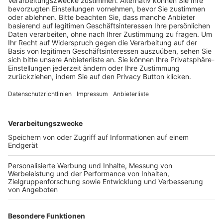
Schulungsangebot Vereinsmitarbeiter
BFV-Geschäftsstellen
Trainerbörse
Login SpielPlus
FOLGE DEM BFV
TOP-VEREINE
TOP-PARTNER