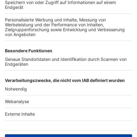
TOP-VEREINE
TOP-PARTNER
SFV
DFB
UEFA
FIFA
Nutzungsbedingungen
Datenschutz
Impressum