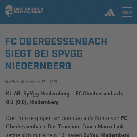
MENÜ
FC OBERBESSENBACH
Jetzt einloggen
SIEGT BEI SPVGG
ERGEBNISSE & WETTBEWERBE
NIEDERNBERG
NEUIGKEITEN
Veröffentlichungsdatum
17.11.2025
SPIELBETRIEB & VERBANDSLEBEN
KL-AB:
SpVgg Niedernberg
–
FC Oberbessenbach
,
0:1 (0:0), Niedernberg
AUSBILDUNG & FÖRDERUNG
Drei Punkte gingen am Sonntag aufs Konto von
FC
DER VERBAND
Oberbessenbach
. Das
Team von Coach Marco Link
setzte sich mit einem 1:0 gegen
SpVgg Niedernberg