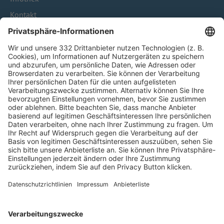
Kontakt
HÄUFIG BESUCHTE SEITEN
Pässe und Vereinswechsel
Trainerausbildung
Schulungsangebot Vereinsmitarbeiter
BFV-Geschäftsstellen
Trainerbörse
Login SpielPlus
FOLGE DEM BFV