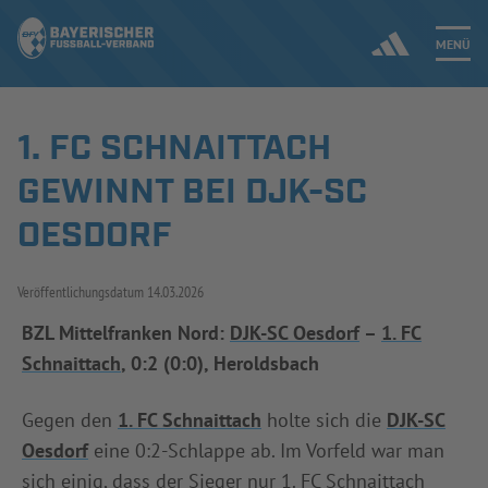
MENÜ
1. FC SCHNAITTACH
Jetzt einloggen
GEWINNT BEI DJK-SC
ERGEBNISSE & WETTBEWERBE
OESDORF
NEUIGKEITEN
Veröffentlichungsdatum
14.03.2026
SPIELBETRIEB & VERBANDSLEBEN
BZL Mittelfranken Nord:
DJK-SC Oesdorf
–
1. FC
Schnaittach
, 0:2 (0:0), Heroldsbach
AUSBILDUNG & FÖRDERUNG
Gegen den
1. FC Schnaittach
holte sich die
DJK-SC
DER VERBAND
Oesdorf
eine 0:2-Schlappe ab. Im Vorfeld war man
sich einig, dass der Sieger nur 1. FC Schnaittach