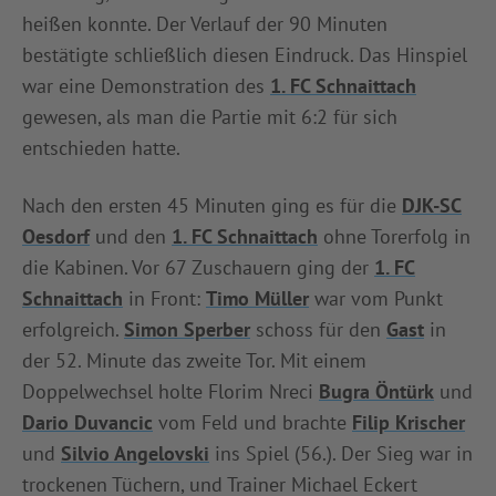
heißen konnte. Der Verlauf der 90 Minuten
INFOTHEK
SPIELPLUS
bestätigte schließlich diesen Eindruck. Das Hinspiel
war eine Demonstration des
1. FC Schnaittach
gewesen, als man die Partie mit 6:2 für sich
entschieden hatte.
Nach den ersten 45 Minuten ging es für die
DJK-SC
Oesdorf
und den
1. FC Schnaittach
ohne Torerfolg in
die Kabinen. Vor 67 Zuschauern ging der
1. FC
Schnaittach
in Front:
Timo Müller
war vom Punkt
erfolgreich.
Simon Sperber
schoss für den
Gast
in
der 52. Minute das zweite Tor. Mit einem
Doppelwechsel holte Florim Nreci
Bugra Öntürk
und
Dario Duvancic
vom Feld und brachte
Filip Krischer
und
Silvio Angelovski
ins Spiel (56.). Der Sieg war in
trockenen Tüchern, und Trainer Michael Eckert