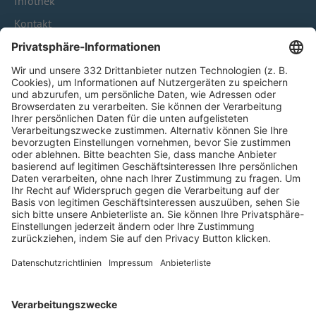
Infothek
Kontakt
HÄUFIG BESUCHTE SEITEN
Pässe und Vereinswechsel
Trainerausbildung
Schulungsangebot Vereinsmitarbeiter
BFV-Geschäftsstellen
Trainerbörse
Login SpielPlus
FOLGE DEM BFV