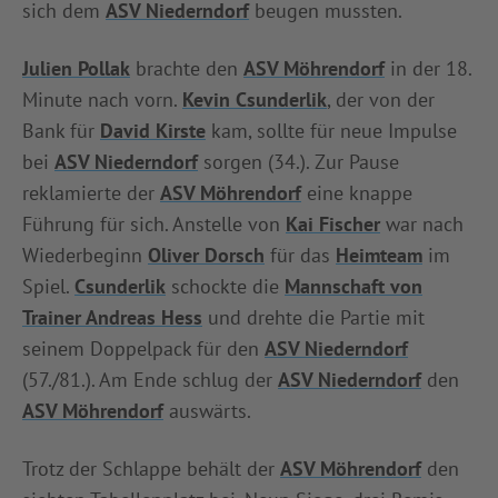
sich dem
ASV Niederndorf
beugen mussten.
INFOTHEK
SPIELPLUS
Julien Pollak
brachte den
ASV Möhrendorf
in der 18.
Minute nach vorn.
Kevin Csunderlik
, der von der
Bank für
David Kirste
kam, sollte für neue Impulse
bei
ASV Niederndorf
sorgen (34.). Zur Pause
reklamierte der
ASV Möhrendorf
eine knappe
Führung für sich. Anstelle von
Kai Fischer
war nach
Wiederbeginn
Oliver Dorsch
für das
Heimteam
im
Spiel.
Csunderlik
schockte die
Mannschaft von
Trainer Andreas Hess
und drehte die Partie mit
seinem Doppelpack für den
ASV Niederndorf
(57./81.). Am Ende schlug der
ASV Niederndorf
den
ASV Möhrendorf
auswärts.
Trotz der Schlappe behält der
ASV Möhrendorf
den