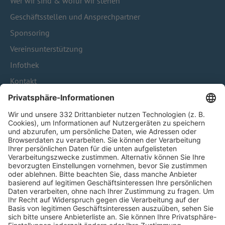
Wer wir sind & wofür wir stehen
Geschäftsstellen und Ansprechpartner
Sponsoring
Vereinsunterstützung
Infothek
Kontakt
HÄUFIG BESUCHTE SEITEN
Pässe und Vereinswechsel
Trainerausbildung
Schulungsangebot Vereinsmitarbeiter
BFV-Geschäftsstellen
Trainerbörse
Login SpielPlus