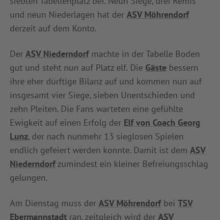
siebten Tabellenplatz bei. Neun Siege, drei Remis
und neun Niederlagen hat der
ASV Möhrendorf
derzeit auf dem Konto.
Der
ASV Niederndorf
machte in der Tabelle Boden
gut und steht nun auf Platz elf. Die
Gäste
bessern
ihre eher dürftige Bilanz auf und kommen nun auf
insgesamt vier Siege, sieben Unentschieden und
zehn Pleiten. Die Fans warteten eine gefühlte
Ewigkeit auf einen Erfolg der
Elf von Coach Georg
Lunz
, der nach nunmehr 13 sieglosen Spielen
endlich gefeiert werden konnte. Damit ist dem
ASV
Niederndorf
zumindest ein kleiner Befreiungsschlag
gelungen.
Am Dienstag muss der
ASV Möhrendorf
bei
TSV
Ebermannstadt
ran, zeitgleich wird der
ASV