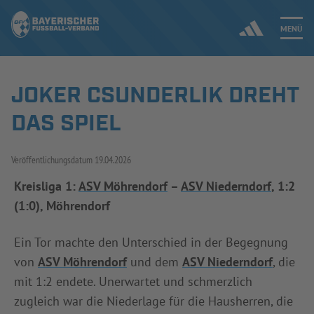
MENÜ
JOKER CSUNDERLIK DREHT
Jetzt einloggen
DAS SPIEL
ERGEBNISSE & WETTBEWERBE
Veröffentlichungsdatum
19.04.2026
NEUIGKEITEN
Kreisliga 1:
ASV Möhrendorf
–
ASV Niederndorf
, 1:2
(1:0), Möhrendorf
SPIELBETRIEB & VERBANDSLEBEN
AUSBILDUNG & FÖRDERUNG
Ein Tor machte den Unterschied in der Begegnung
von
ASV Möhrendorf
und dem
ASV Niederndorf
, die
DER VERBAND
mit 1:2 endete. Unerwartet und schmerzlich
zugleich war die Niederlage für die Hausherren, die