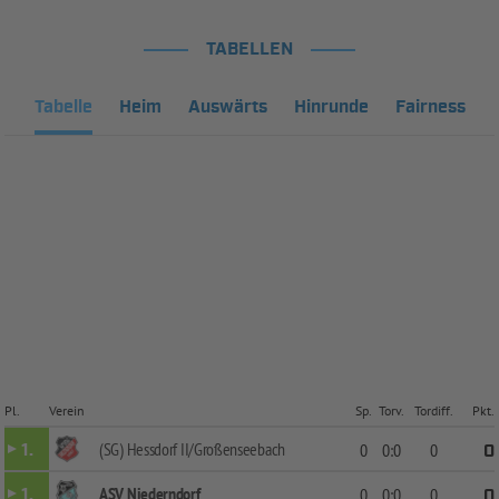
TABELLEN
Tabelle
Heim
Auswärts
Hinrunde
Fairness
Pl.
Verein
Sp.
Torv.
Tordiff.
Pkt.
(SG) Hessdorf II/Großenseebach
1.
0
0:0
0
0
ASV Niederndorf
1.
0
0:0
0
0