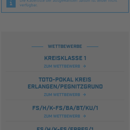
Die Kaderliste der ausgewählten Saison ist leider nicht
verfügbar.
WETTBEWERBE
KREISKLASSE 1
ZUM WETTBEWERB
TOTO-POKAL KREIS
ERLANGEN/PEGNITZGRUND
ZUM WETTBEWERB
FS/H/K-FS/BA/BT/KU/1
ZUM WETTBEWERB
FS/H/K-FS/ERPEG/1