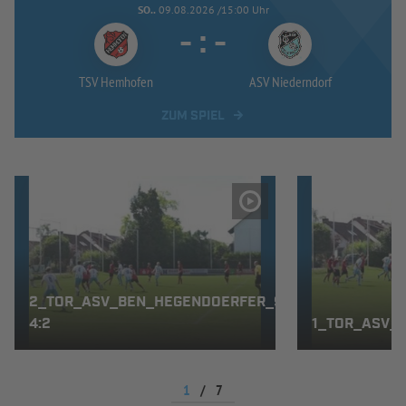
SO..
09.08.2026 /15:00 Uhr
-
:
-
TSV Hemhofen
ASV Niederndorf
ZUM SPIEL
2_TOR_ASV_BEN_HEGENDOERFER_9',
4:2
1_TOR_ASV_M
1
/
7