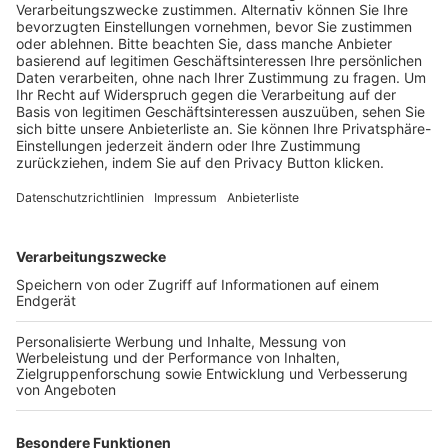
Schulungsangebot Vereinsmitarbeiter
BFV-Geschäftsstellen
Trainerbörse
Login SpielPlus
FOLGE DEM BFV
TOP-VEREINE
TOP-PARTNER