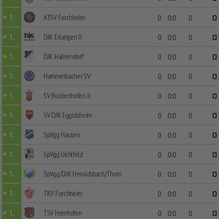
ATSV Forchheim
1.
0
0:0
0
0
DJK Erlangen II
1.
0
0:0
0
0
DJK Hallerndorf
1.
0
0:0
0
0
Hammerbacher SV
1.
0
0:0
0
0
SV Buckenhofen II
1.
0
0:0
0
0
SV DJK Eggolsheim
1.
0
0:0
0
0
SpVgg Hausen
1.
0
0:0
0
0
SpVgg Uehlfeld
1.
0
0:0
0
0
SpVgg/DJK Heroldsbach/Thurn
1.
0
0:0
0
0
TKV Forchheim
1.
0
0:0
0
0
TSV Hemhofen
1.
0
0:0
0
0