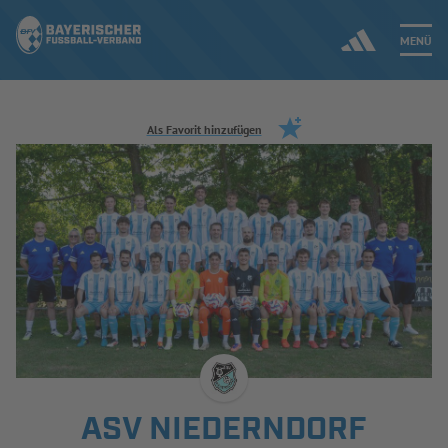
MENÜ
Jetzt einloggen
Als Favorit hinzufügen
ERGEBNISSE & WETTBEWERBE
NEUIGKEITEN
SPIELBETRIEB & VERBANDSLEBEN
AUSBILDUNG & FÖRDERUNG
DER VERBAND
ASV NIEDERNDORF