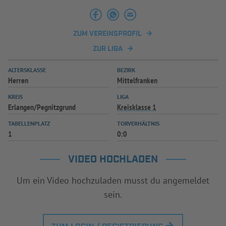
INFOTHEK
SPIELPLUS
ZUM VEREINSPROFIL
ZUR LIGA
ALTERSKLASSE
BEZIRK
Herren
Mittelfranken
KREIS
LIGA
Erlangen/Pegnitzgrund
Kreisklasse 1
TABELLENPLATZ
TORVERHÄLTNIS
1
0:0
VIDEO HOCHLADEN
Um ein Video hochzuladen musst du angemeldet
sein.