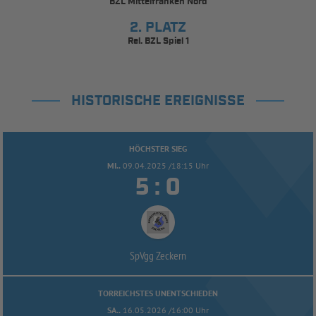
BZL Mittelfranken Nord
2. PLATZ
Rel. BZL Spiel 1
HISTORISCHE EREIGNISSE
HÖCHSTER SIEG
MI..
09.04.2025 /18:15 Uhr


:
SpVgg Zeckern
TORREICHSTES UNENTSCHIEDEN
SA..
16.05.2026 /16:00 Uhr