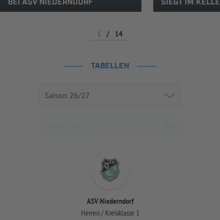
BEI ASV NIEDERNDORF
SIEGT IM KELL
1
/
14
TABELLEN
ASV Niederndorf
Herren / Kreisklasse 1