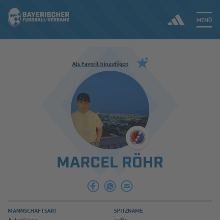
MENÜ
Jetzt einloggen
Als Favorit hinzufügen
ERGEBNISSE & WETTBEWERBE
NEUIGKEITEN
SPIELBETRIEB & VERBANDSLEBEN
MARCEL RÖHR
AUSBILDUNG & FÖRDERUNG
DER VERBAND
MANNSCHAFTSART
SPITZNAME