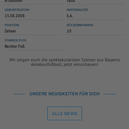
A-Junioren
cello
INFOTHEK
SPIELPLUS
GEBURTSDATUM
NATIONALITÄT
15.08.2008
k.A.
POSITION
RÜCKENNUMMER
Zehner
10
STARKER FUSS
Rechter Fuß
Wir zeigen euch die spektakulärsten Szenen aus Bayerns
Amateurfußball, jetzt reinschauen!
UNSERE NEUIGKEITEN FÜR DICH
ALLE NEWS