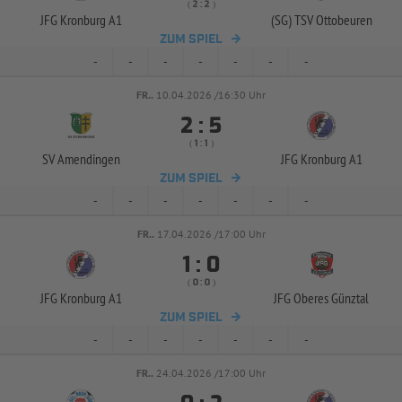
( 
 )
:
JFG Kronburg A1
(SG) TSV Ottobeuren
ZUM SPIEL
-
-
-
-
-
-
-
FR..
10.04.2026 /16:30 Uhr


:
( 
 )
:
SV Amendingen
JFG Kronburg A1
ZUM SPIEL
-
-
-
-
-
-
-
FR..
17.04.2026 /17:00 Uhr


:
( 
 )
:
JFG Kronburg A1
JFG Oberes Günztal
ZUM SPIEL
-
-
-
-
-
-
-
FR..
24.04.2026 /17:00 Uhr