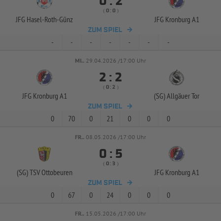


:
( 
 )
:
JFG Hasel-
Roth-
Günz
JFG Kronburg A1
ZUM SPIEL
-
-
-
-
-
-
-
MI..
29.04.2026 /17:00 Uhr


:
( 
 )
:
JFG Kronburg A1
(SG) Allgäuer Tor
ZUM SPIEL
0
70
0
21
0
0
0
FR..
08.05.2026 /17:00 Uhr


:
( 
 )
:
(SG) TSV Ottobeuren
JFG Kronburg A1
ZUM SPIEL
0
67
0
24
0
0
0
FR..
15.05.2026 /17:00 Uhr