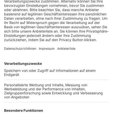
Schulungsangebot Vereinsmitarbeiter
BFV-Geschäftsstellen
Trainerbörse
Login SpielPlus
FOLGE DEM BFV
TOP-VEREINE
TOP-PARTNER