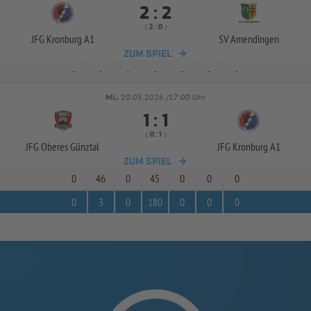


:
( 
 )
:
JFG Kronburg A1
SV Amendingen
ZUM SPIEL
-
-
-
-
-
-
-
MI..
20.05.2026 /17:00 Uhr


:
( 
 )
:
JFG Oberes Günztal
JFG Kronburg A1
ZUM SPIEL
0
46
0
45
0
0
0
0
3
0
180
0
0
0