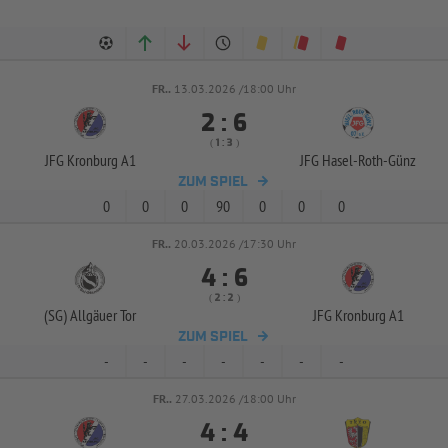
FR..
13.03.2026 /18:00 Uhr


:
( 
 )
:
JFG Kronburg A1
JFG Hasel-
Roth-
Günz
ZUM SPIEL
0
0
0
90
0
0
0
FR..
20.03.2026 /17:30 Uhr


:
( 
 )
:
(SG) Allgäuer Tor
JFG Kronburg A1
ZUM SPIEL
-
-
-
-
-
-
-
FR..
27.03.2026 /18:00 Uhr


: