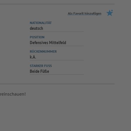
Als Favorit hinzufügen
NATIONALITÄT
deutsch
POSITION
Defensives Mittelfeld
RÜCKENNUMMER
k.A.
STARKER FUSS
Beide Füße
 reinschauen!