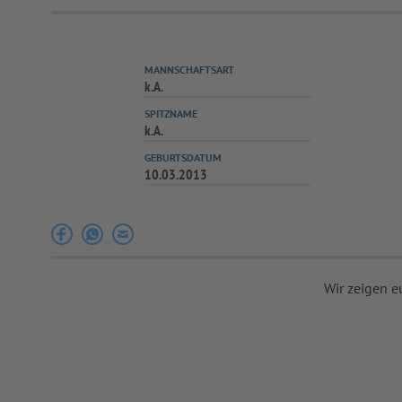
MANNSCHAFTSART
k.A.
SPITZNAME
k.A.
GEBURTSDATUM
10.03.2013
Wir zeigen e