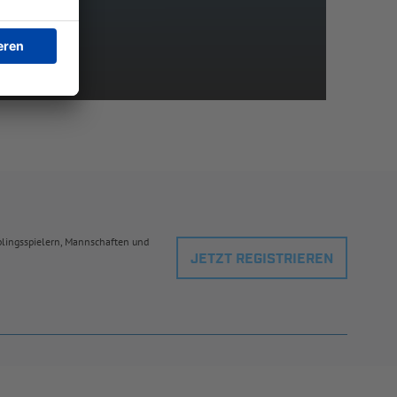
eblingsspielern, Mannschaften und
JETZT REGISTRIEREN