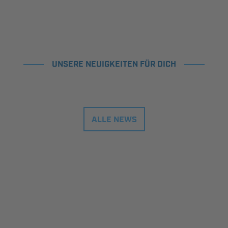
UNSERE NEUIGKEITEN FÜR DICH
ALLE NEWS