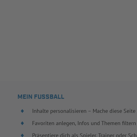
MEIN FUSSBALL
Inhalte personalisieren – Mache diese Seite
Favoriten anlegen, Infos und Themen filtern
Präsentiere dich als Spieler, Trainer oder Sch