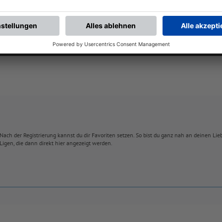
BONNIERE DEN BFV-WHATSAPP-KANAL!
Nach der Registrierung kannst du dir Favoriten setzen. So bist du ganz nah an deinen Li
Ligen, die dann direkt hier angezeigt werden.