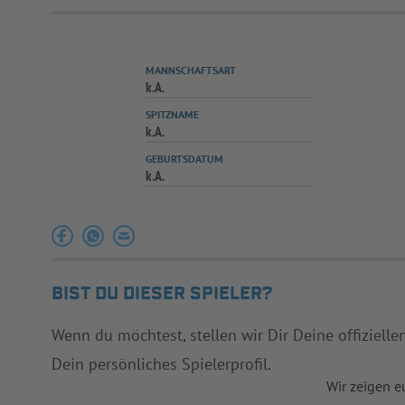
MANNSCHAFTSART
k.A.
SPITZNAME
k.A.
GEBURTSDATUM
k.A.
BIST DU DIESER SPIELER?
Wenn du möchtest, stellen wir Dir Deine offizielle
Dein persönliches Spielerprofil.
Wir zeigen e