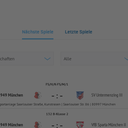
Nächste Spiele
Letzte Spiele
FS/H/K-FS/M/1
-
:
-
 1949 München
SV Untermenzing III
portanlage Saarlouiser Straße, Kunstrasen | Saarlouiser Str. 86 | 80997 München
132 B-Klasse 2
-
:
-
 1949 München
VfB Sparta München II