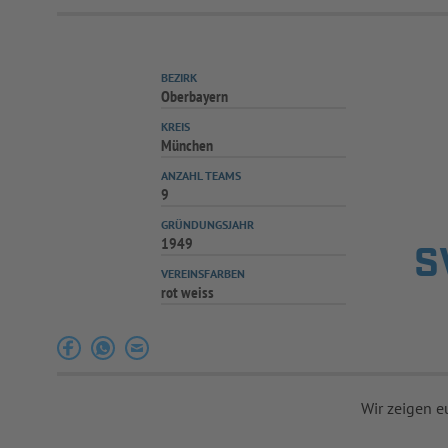
BEZIRK
Oberbayern
KREIS
München
ANZAHL TEAMS
9
GRÜNDUNGSJAHR
1949
S
VEREINSFARBEN
rot weiss
Wir zeigen e