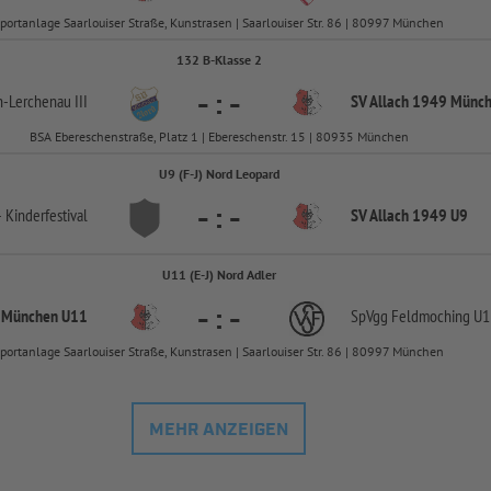
portanlage Saarlouiser Straße, Kunstrasen | Saarlouiser Str. 86 | 80997 München
132 B-Klasse 2
-
:
-
n-
Lerchenau III
SV Allach 1949 Münc
BSA Ebereschenstraße, Platz 1 | Ebereschenstr. 15 | 80935 München
U9 (F-J) Nord Leopard
-
:
-
-
Kinderfestival
SV Allach 1949 U9
U11 (E-J) Nord Adler
-
:
-
9 München U11
SpVgg Feldmoching U1
portanlage Saarlouiser Straße, Kunstrasen | Saarlouiser Str. 86 | 80997 München
MEHR ANZEIGEN