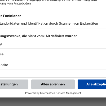
BFV-Widget generieren
Vereinsspielplan
Aktuelle Ansicht als
Alle künftigen Spiele des
Widget auf Ihre Website?
Vereins
Ganz einfach mit den BFV-
mannschaftsübergreifend
Widgets.
als PDF öffnen.