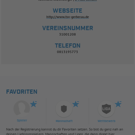
WEBSEITE
http://www.tsv-gerberau.de
VEREINSNUMMER
31001208
TELEFON
0813195773
FAVORITEN
Spieler
Mannschaft
Wettbewerb
Nach der Registrierung kannst du dir Favoriten setzen. So bist du ganz nah an
deinen Lieblingsspielern, Mannschaften und Ligen, die dann direkt hier