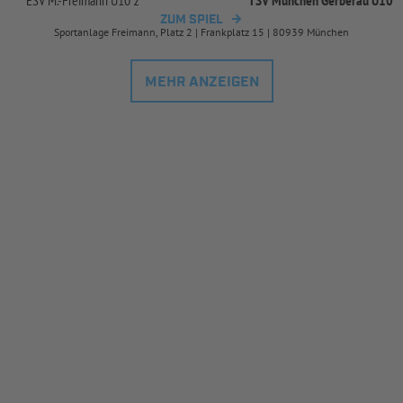
ESV M.-
Freimann U10 2
TSV München Gerberau U10
ZUM SPIEL
Sportanlage Freimann, Platz 2 | Frankplatz 15 | 80939 München
MEHR ANZEIGEN