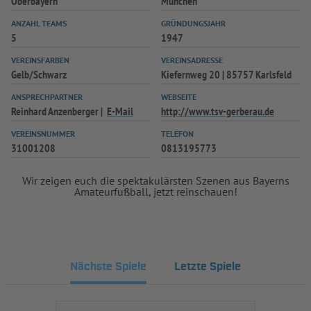
Oberbayern
München
ANZAHL TEAMS
GRÜNDUNGSJAHR
5
1947
VEREINSFARBEN
VEREINSADRESSE
Gelb/Schwarz
Kiefernweg 20 | 85757 Karlsfeld
ANSPRECHPARTNER
WEBSEITE
Reinhard Anzenberger
E-Mail
http://www.tsv-gerberau.de
VEREINSNUMMER
TELEFON
31001208
0813195773
Wir zeigen euch die spektakulärsten Szenen aus Bayerns
Amateurfußball, jetzt reinschauen!
Nächste Spiele
Letzte Spiele