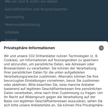
Wer wir sind & wofür wir stehen
Geschäftsstellen und Ansprechpartner
Sponsoring
Vereinsunterstützung
Infothek
Kontakt
HÄUFIG BESUCHTE SEITEN
Pässe und Vereinswechsel
Trainerausbildung
Schulungsangebot Vereinsmitarbeiter
BFV-Geschäftsstellen
Trainerbörse
Login SpielPlus