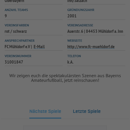
Oberbayern
Inn/Salzach
INFOTHEK
SPIELPLUS
ANZAHL TEAMS
GRÜNDUNGSJAHR
9
2001
VEREINSFARBEN
VEREINSADRESSE
rot / schwarz
Auerstr. 6 | 84453 Mühldorf a. Inn
ANSPRECHPARTNER
WEBSEITE
FC Mühldorf e.V
E-Mail
http://www.fc-muehldorf.de
VEREINSNUMMER
TELEFON
31001847
k.A.
Wir zeigen euch die spektakulärsten Szenen aus Bayerns
Amateurfußball, jetzt reinschauen!
Nächste Spiele
Letzte Spiele