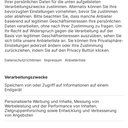
Schulungsangebot Vereinsmitarbeiter
BFV-Geschäftsstellen
Trainerbörse
Login SpielPlus
FOLGE DEM BFV
TOP-VEREINE
TOP-PARTNER