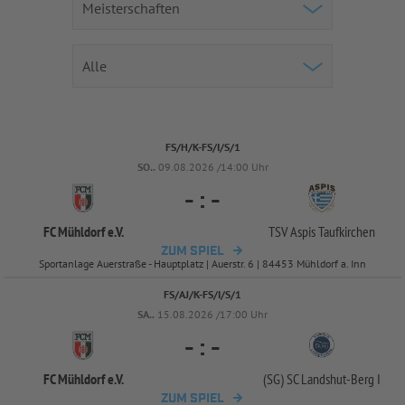
FS/H/K-FS/I/S/1
SO..
09.08.2026 /14:00 Uhr
-
:
-
FC Mühldorf e.V.
TSV Aspis Taufkirchen
ZUM SPIEL
Sportanlage Auerstraße - Hauptplatz | Auerstr. 6 | 84453 Mühldorf a. Inn
FS/AJ/K-FS/I/S/1
SA..
15.08.2026 /17:00 Uhr
-
:
-
FC Mühldorf e.V.
(SG) SC Landshut-
Berg I
ZUM SPIEL