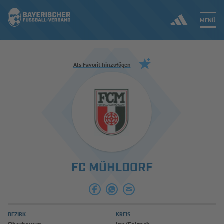
MENÜ
Jetzt einloggen
Als Favorit hinzufügen
ERGEBNISSE & WETTBEWERBE
NEUIGKEITEN
SPIELBETRIEB & VERBANDSLEBEN
FC MÜHLDORF
AUSBILDUNG & FÖRDERUNG
DER VERBAND
BEZIRK
KREIS