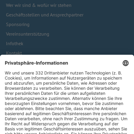
Wer wir sind & wofür wir stehen
Geschäftsstellen und Ansprechpartner
Sponsoring
Vereinsunterstützung
Infothek
Kontakt
HÄUFIG BESUCHTE SEITEN
Pässe und Vereinswechsel
Trainerausbildung
Schulungsangebot Vereinsmitarbeiter
BFV-Geschäftsstellen
Trainerbörse
Login SpielPlus