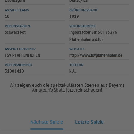
Oberbayern
Donau/Isar
ANZAHL TEAMS
GRÜNDUNGSJAHR
10
1919
VEREINSFARBEN
VEREINSADRESSE
Schwarz Rot
Ingolstädter Str. 50 | 85276
Pfaffenhofen a.d.Ilm
ANSPRECHPARTNER
WEBSEITE
FSV PFAFFENHOFEN
http://www.fsvpfaffenhofen.de
VEREINSNUMMER
TELEFON
31001410
k.A.
Wir zeigen euch die spektakulärsten Szenen aus Bayerns
Amateurfußball, jetzt reinschauen!
Nächste Spiele
Letzte Spiele