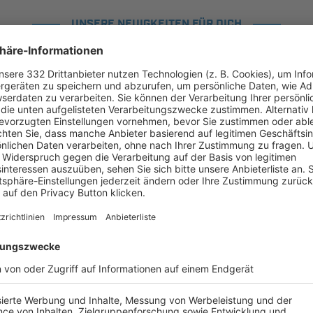
UNSERE NEUIGKEITEN FÜR DICH
ALLE NEWS
chste Spiele
Letzte Spiele
Kompletter Spielplan
Bayernliga Süd