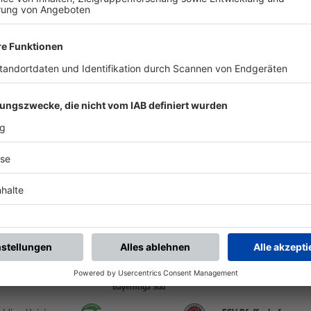
-
:
-
FC Pipinsried
FSV Pfaffenhofen
Küchenstadel-Arena | Reichertshauser Str. 4 | 85250 Altomünster
Bayernliga Süd
-
:
-
TuS Geretsried
FSV Pfaffenhofen
Isaraustadion, Rasen | Jahnstr. 4 | 82538 Geretsried
Bayernliga Süd
-
:
-
V Pfaffenhofen
SV Heimstetten
dt. Stadion Pfaffenhofen, Platz 1 | Ingolstädter Str. 50 | 85276 Pfaffenhofen a.d.Ilm
Bayernliga Süd
-
:
-
V Pfaffenhofen
TSV Schwabmünchen
dt. Stadion Pfaffenhofen, Platz 1 | Ingolstädter Str. 50 | 85276 Pfaffenhofen a.d.Ilm
Bayernliga Süd