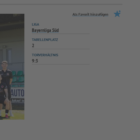
Als Favorit hinzufügen
LIGA
Bayernliga Süd
TABELLENPLATZ
2
TORVERHÄLTNIS
9:3