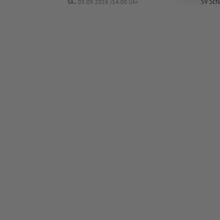
SV Sch
SA..
05.09.2026 /14:00 Uhr