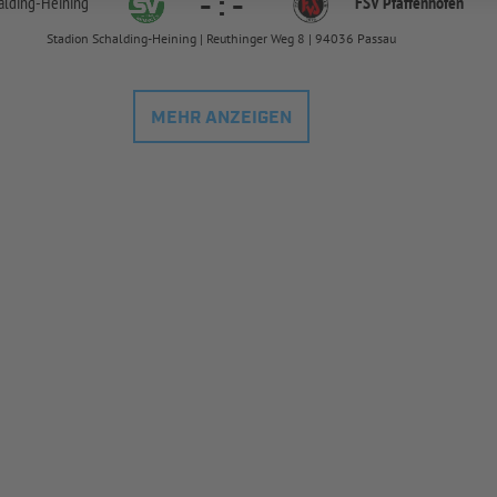
-
:
-
alding-
Heining
FSV Pfaffenhofen
Stadion Schalding-Heining | Reuthinger Weg 8 | 94036 Passau
MEHR ANZEIGEN