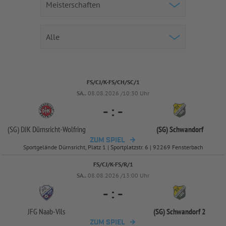
FS/CJ/K-FS/CH/SC/1
SA..
08.08.2026 /10:30 Uhr
-
:
-
(SG) DJK Dürnsricht-
Wolfring
(SG) Schwandorf
ZUM SPIEL
Sportgelände Dürnsricht, Platz 1 | Sportplatzstr. 6 | 92269 Fensterbach
FS/CJ/K-FS/R/1
SA..
08.08.2026 /13:00 Uhr
-
:
-
JFG Naab-
Vils
(SG) Schwandorf 2
ZUM SPIEL