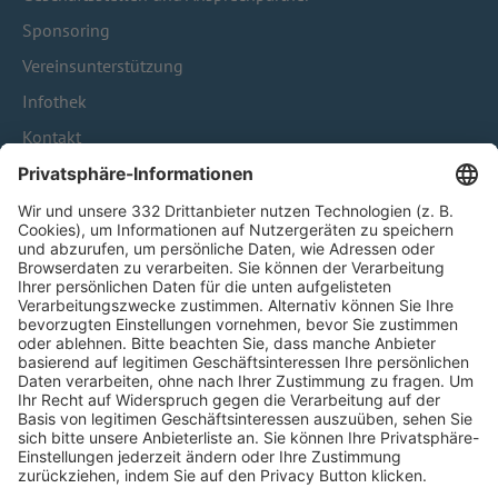
Sponsoring
Vereinsunterstützung
Infothek
Kontakt
HÄUFIG BESUCHTE SEITEN
Pässe und Vereinswechsel
Trainerausbildung
Schulungsangebot Vereinsmitarbeiter
BFV-Geschäftsstellen
Trainerbörse
Login SpielPlus
FOLGE DEM BFV