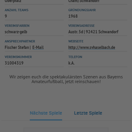
Oberpfalz
Cham/Schwandorf
INFOTHEK
SPIELPLUS
ANZAHL TEAMS
GRÜNDUNGSJAHR
9
1968
VEREINSFARBEN
VEREINSADRESSE
schwarz-gelb
Austr. 5d | 92421 Schwandorf
ANSPRECHPARTNER
WEBSEITE
Fischer Stefan
E-Mail
http://www.svhaselbach.de
VEREINSNUMMER
TELEFON
31004319
k.A.
Wir zeigen euch die spektakulärsten Szenen aus Bayerns
Amateurfußball, jetzt reinschauen!
Nächste Spiele
Letzte Spiele