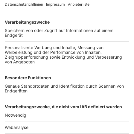
TOP-VEREINE
TOP-PARTNER
SFV
DFB
UEFA
FIFA