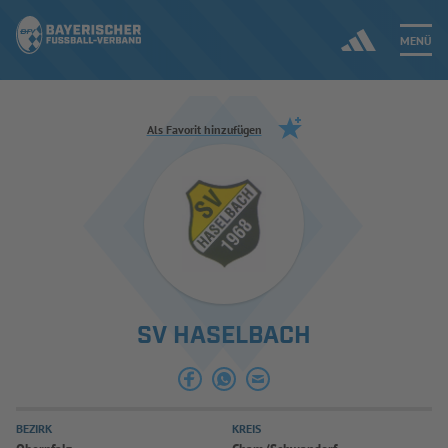
MENÜ
Jetzt einloggen
Als Favorit hinzufügen
ERGEBNISSE & WETTBEWERBE
NEUIGKEITEN
SPIELBETRIEB & VERBANDSLEBEN
SV HASELBACH
AUSBILDUNG & FÖRDERUNG
DER VERBAND
BEZIRK
KREIS