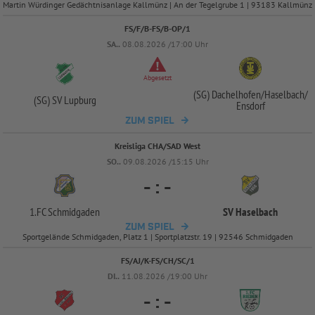
Martin Würdinger Gedächtnisanlage Kallmünz | An der Tegelgrube 1 | 93183 Kallmünz
FS/F/B-FS/B-OP/1
SA..
08.08.2026 /17:00 Uhr
Abgesetzt
(SG) Dachelhofen/
Haselbach/
(SG) SV Lupburg
Ensdorf
ZUM SPIEL
Kreisliga CHA/SAD West
SO..
09.08.2026 /15:15 Uhr
-
:
-
1.FC Schmidgaden
SV Haselbach
ZUM SPIEL
Sportgelände Schmidgaden, Platz 1 | Sportplatzstr. 19 | 92546 Schmidgaden
FS/AJ/K-FS/CH/SC/1
DI..
11.08.2026 /19:00 Uhr
-
:
-