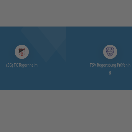
(SG) FC Tegernheim
FSV Regensburg Prüfenin
g