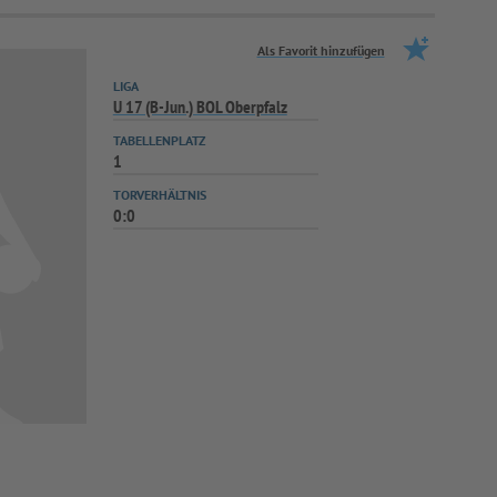
Als Favorit hinzufügen
LIGA
U 17 (B-Jun.) BOL Oberpfalz
TABELLENPLATZ
1
TORVERHÄLTNIS
0:0