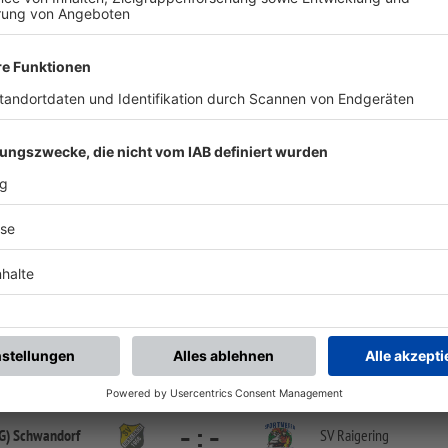
chste Spiele
Letzte Spiele
Kompletter Spielplan
U 17 (B-Jun.) BOL Oberpfalz
-
:
-
burg Prüfening
(SG) Schwandorf
Sportgelände Prüfening, Platz 1 | Am Pflanzgarten | 93049 Regensburg
U 17 (B-Jun.) BOL Oberpfalz
-
:
-
G) Schwandorf
SV Raigering