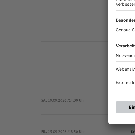
Nä
FSV Regens
SA..
19.09.2026 /14:00 Uhr
(S
FR..
25.09.2026 /18:30 Uhr