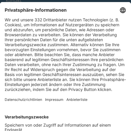
Kontakt
HÄUFIG BESUCHTE SEITEN
Pässe und Vereinswechsel
Trainerausbildung
Schulungsangebot Vereinsmitarbeiter
BFV-Geschäftsstellen
Trainerbörse
Login SpielPlus
FOLGE DEM BFV
TOP-VEREINE