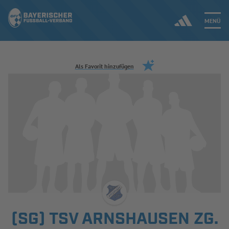
MENÜ
Jetzt einloggen
Als Favorit hinzufügen
ERGEBNISSE & WETTBEWERBE
NEUIGKEITEN
SPIELBETRIEB & VERBANDSLEBEN
AUSBILDUNG & FÖRDERUNG
DER VERBAND
(SG) TSV ARNSHAUSEN ZG.