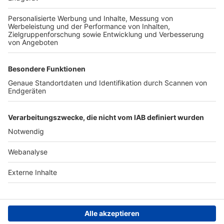
TOP-PARTNER
SFV
DFB
UEFA
FIFA
Nutzungsbedingungen
Datenschutz
Impressum