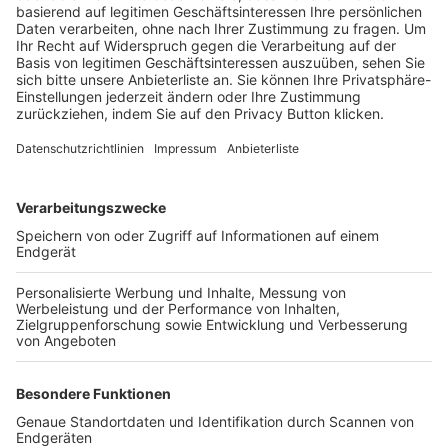
Trainerbörse
Login SpielPlus
FOLGE DEM BFV
TOP-VEREINE
TOP-PARTNER