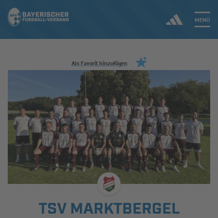
MENÜ
Jetzt einloggen
Als Favorit hinzufügen
ERGEBNISSE & WETTBEWERBE
NEUIGKEITEN
SPIELBETRIEB & VERBANDSLEBEN
AUSBILDUNG & FÖRDERUNG
DER VERBAND
TSV MARKTBERGEL