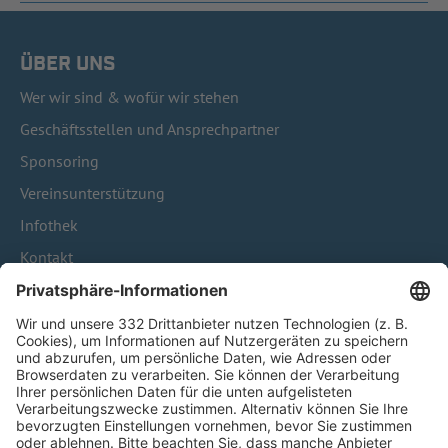
ÜBER UNS
Wer wir sind & wofür wir stehen
Geschäftsstellen und Ansprechpartner
Sponsoring
Vereinsunterstützung
Infothek
Kontakt
HÄUFIG BESUCHTE SEITEN
Pässe und Vereinswechsel
Trainerausbildung
Schulungsangebot Vereinsmitarbeiter
BFV-Geschäftsstellen