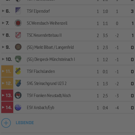
TSV Elpersdorf
6.
1
1:0
1
3
SC Wernsbach-Weihenzell
7.
1
1:1
0
1
TSC Neuendettelsau II
8.
2
3:5
-2
1
(SG) Markt Bibart / Langenfeld
9.
1
2:3
-1
0
(SG) Diespeck-Münchsteinach I
10.
1
1:2
-1
0
TSV Flachslanden
11.
1
0:1
-1
0
SVG Steinachgrund U23 2
12.
1
1:3
-2
0
TSV Franken Neustadt/Aisch
13.
1
2:5
-3
0
ESV Ansbach/Eyb
14.
1
0:4
-4
0
LEGENDE