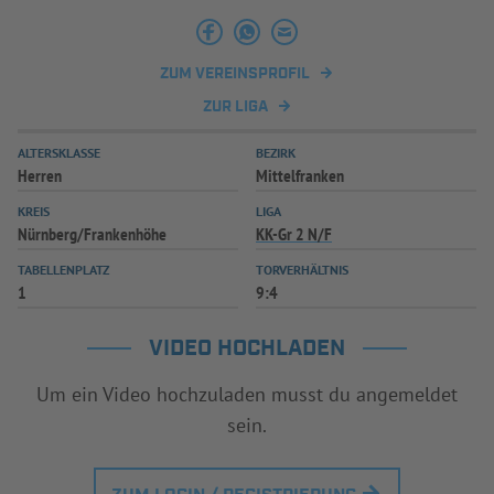
INFOTHEK
SPIELPLUS
ZUM VEREINSPROFIL
ZUR LIGA
ALTERSKLASSE
BEZIRK
Herren
Mittelfranken
KREIS
LIGA
Nürnberg/Frankenhöhe
KK-Gr 2 N/F
TABELLENPLATZ
TORVERHÄLTNIS
1
9:4
VIDEO HOCHLADEN
Um ein Video hochzuladen musst du angemeldet
sein.