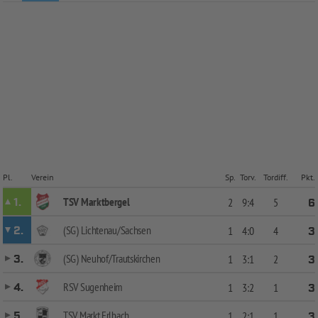
Pl.
Verein
Sp.
Torv.
Tordiff.
Pkt.
TSV Marktbergel
1.
2
9:4
5
6
(SG) Lichtenau/Sachsen
2.
1
4:0
4
3
(SG) Neuhof/Trautskirchen
3.
1
3:1
2
3
RSV Sugenheim
4.
1
3:2
1
3
TSV Markt Erlbach
5.
1
2:1
1
3